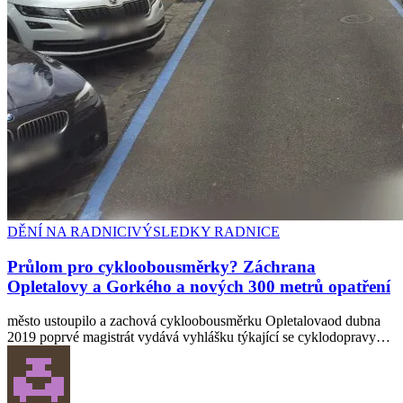
DĚNÍ NA RADNICI
VÝSLEDKY RADNICE
Průlom pro cykloobousměrky? Záchrana
Opletalovy a Gorkého a nových 300 metrů opatření
město ustoupilo a zachová cykloobousměrku Opletalovaod dubna
2019 poprvé magistrát vydává vyhlášku týkající se cyklodopravy…