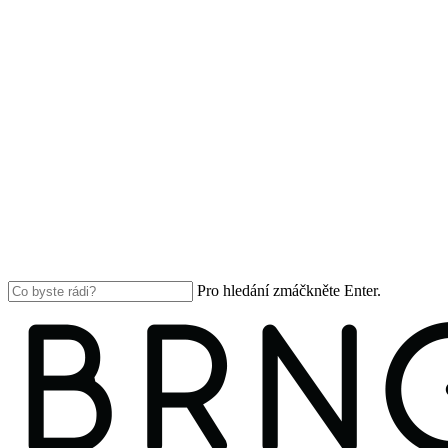
Pro hledání zmáčkněte Enter.
Close
Search