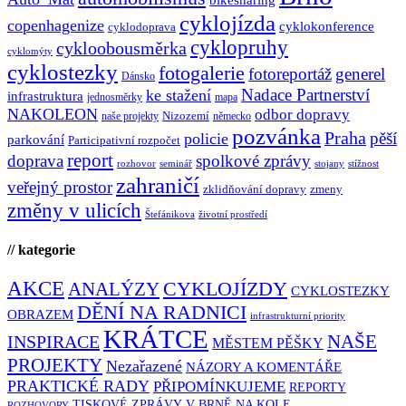
cyklojízda
copenhagenize
cyklokonference
cyklodoprava
cyklopruhy
cykloobousměrka
cyklomýty
cyklostezky
fotogalerie
fotoreportáž
generel
Dánsko
Nadace Partnerství
ke stažení
infrastruktura
jednosměrky
mapa
NAKOLEON
odbor dopravy
Nizozemí
naše projekty
německo
pozvánka
Praha
pěší
policie
parkování
Participativní rozpočet
report
doprava
spolkové zprávy
rozhovor
seminář
stojany
stížnost
zahraničí
veřejný prostor
zklidňování dopravy
zmeny
změny v ulicích
Štefánikova
životní prostředí
// kategorie
AKCE
CYKLOJÍZDY
ANALÝZY
CYKLOSTEZKY
DĚNÍ NA RADNICI
OBRAZEM
infrastrukturní priority
KRÁTCE
NAŠE
INSPIRACE
MĚSTEM PĚŠKY
PROJEKTY
Nezařazené
NÁZORY A KOMENTÁŘE
PRAKTICKÉ RADY
PŘIPOMÍNKUJEME
REPORTY
TISKOVÉ ZPRÁVY
V BRNĚ NA KOLE
ROZHOVORY