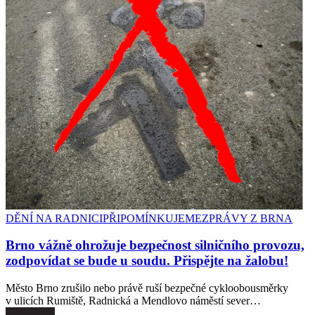
DĚNÍ NA RADNICI
PŘIPOMÍNKUJEME
ZPRÁVY Z BRNA
Brno vážně ohrožuje bezpečnost silničního provozu,
zodpovídat se bude u soudu. Přispějte na žalobu!
Město Brno zrušilo nebo právě ruší bezpečné cykloobousměrky
v ulicích Rumiště, Radnická a Mendlovo náměstí sever…