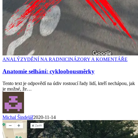
ANALÝZY
DĚNÍ NA RADNICI
NÁZORY A KOMENTÁŘE
Anatomie selhání: cykloobousměrky
Tento text je odpovědí na údiv rostoucí řady lidí, kteří nechápou, jak
je možné, že…
Michal Šindelář
2020-11-14