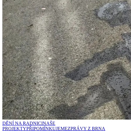
DĚNÍ NA RADNICI
NAŠE
PROJEKTY
PŘIPOMÍNKUJEME
ZPRÁVY Z BRNA