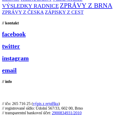
ZPRÁVY Z BRNA
VÝSLEDKY RADNICE
ZPRÁVY Z ČESKA
ZÁPISKY Z CEST
// kontakt
facebook
twitter
instagram
email
// info
Brno na kole, zapsaný spolek
// ičo: 265 716 25 (
výpis z rejstříku
)
// registrované sídlo: Údolní 567/33, 602 00, Brno
// transparentní bankovní účet:
2900834931/2010