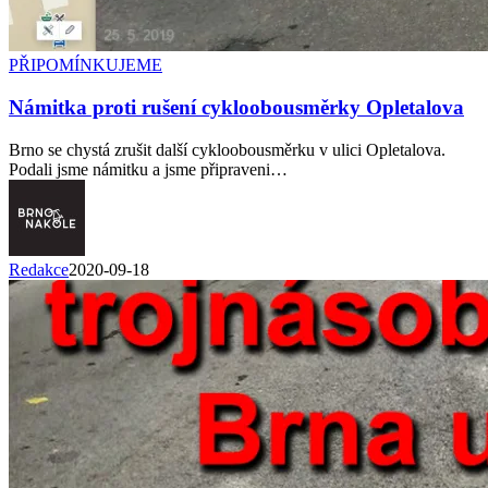
PŘIPOMÍNKUJEME
Námitka proti rušení cykloobousměrky Opletalova
Brno se chystá zrušit další cykloobousměrku v ulici Opletalova.
Podali jsme námitku a jsme připraveni…
Redakce
2020-09-18