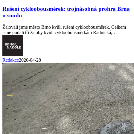
Rušení cykloobousměrek: trojnásobná prohra Brna
u soudu
Žalovali jsme město Brno kvůli rušení cykloobousměrek. Celkem
jsme podali tři žaloby kvůli cykloobousměrkám Radnická,…
Redakce
2020-04-28