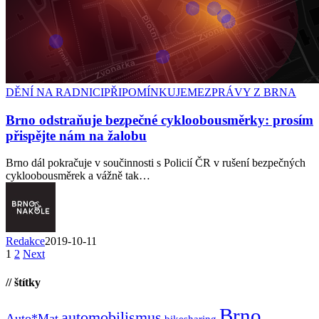
DĚNÍ NA RADNICI
PŘIPOMÍNKUJEME
ZPRÁVY Z BRNA
Brno odstraňuje bezpečné cykloobousměrky: prosím
přispějte nám na žalobu
Brno dál pokračuje v součinnosti s Policií ČR v rušení bezpečných
cykloobousměrek a vážně tak…
Redakce
2019-10-11
1
2
Next
// štítky
Brno
automobilismus
Auto*Mat
bikesharing