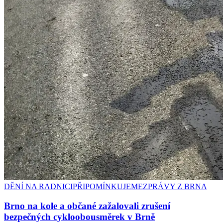
DĚNÍ NA RADNICI
PŘIPOMÍNKUJEME
ZPRÁVY Z BRNA
Brno na kole a občané zažalovali zrušení
bezpečných cykloobousměrek v Brně