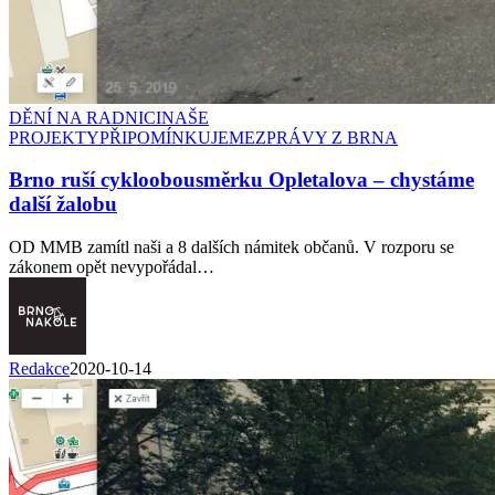
DĚNÍ NA RADNICI
NAŠE
PROJEKTY
PŘIPOMÍNKUJEME
ZPRÁVY Z BRNA
Brno ruší cykloobousměrku Opletalova –⁠ chystáme
další žalobu
OD MMB zamítl naši a 8 dalších námitek občanů. V rozporu se
zákonem opět nevypořádal…
Redakce
2020-10-14