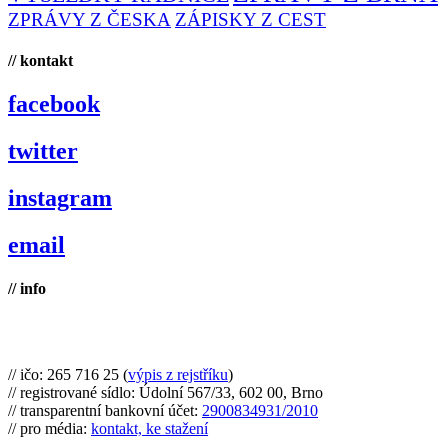
ZPRÁVY Z ČESKA
ZÁPISKY Z CEST
// kontakt
facebook
twitter
instagram
email
// info
Brno na kole, zapsaný spolek
// ičo: 265 716 25 (
výpis z rejstříku
)
// registrované sídlo: Údolní 567/33, 602 00, Brno
// transparentní bankovní účet:
2900834931/2010
// pro média:
kontakt, ke stažení