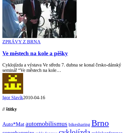
ZPRÁVY Z BRNA
Ve městech na kole a pěšky
Cyklojízda a výstava Ve středu 7. dubna se konal česko-dánský
seminář “Ve městech na kole…
Igor Slavík
2010-04-16
// štítky
Brno
automobilismus
Auto*Mat
bikesharing
cyklojízda
copenhagenize
cyklokonference