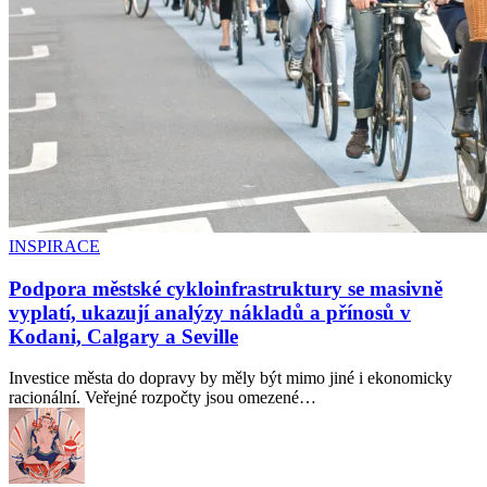
INSPIRACE
Podpora městské cykloinfrastruktury se masivně
vyplatí, ukazují analýzy nákladů a přínosů v
Kodani, Calgary a Seville
Investice města do dopravy by měly být mimo jiné i ekonomicky
racionální. Veřejné rozpočty jsou omezené…