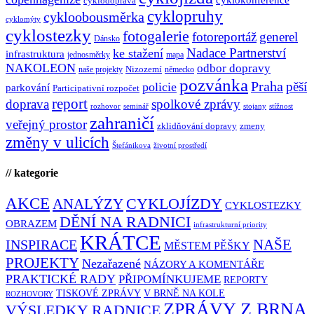
cyklodoprava
cyklopruhy
cykloobousměrka
cyklomýty
cyklostezky
fotogalerie
fotoreportáž
generel
Dánsko
Nadace Partnerství
ke stažení
infrastruktura
jednosměrky
mapa
NAKOLEON
odbor dopravy
Nizozemí
naše projekty
německo
pozvánka
Praha
pěší
policie
parkování
Participativní rozpočet
report
doprava
spolkové zprávy
rozhovor
seminář
stojany
stížnost
zahraničí
veřejný prostor
zklidňování dopravy
zmeny
změny v ulicích
Štefánikova
životní prostředí
// kategorie
AKCE
CYKLOJÍZDY
ANALÝZY
CYKLOSTEZKY
DĚNÍ NA RADNICI
OBRAZEM
infrastrukturní priority
KRÁTCE
NAŠE
INSPIRACE
MĚSTEM PĚŠKY
PROJEKTY
Nezařazené
NÁZORY A KOMENTÁŘE
PRAKTICKÉ RADY
PŘIPOMÍNKUJEME
REPORTY
TISKOVÉ ZPRÁVY
V BRNĚ NA KOLE
ROZHOVORY
ZPRÁVY Z BRNA
VÝSLEDKY RADNICE