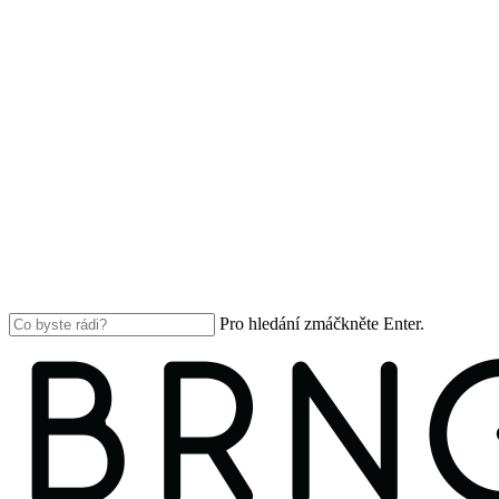
Pro hledání zmáčkněte Enter.
Close
Search