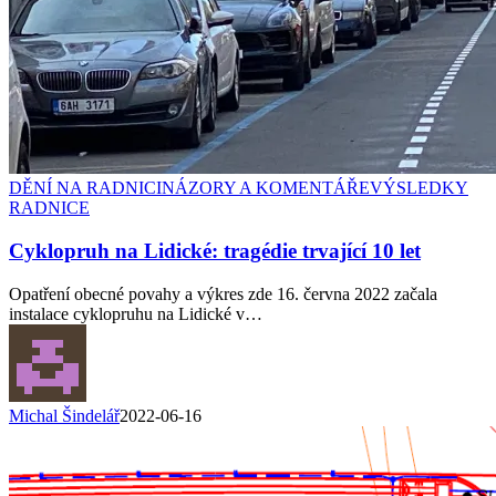
DĚNÍ NA RADNICI
NÁZORY A KOMENTÁŘE
VÝSLEDKY
RADNICE
Cyklopruh na Lidické: tragédie trvající 10 let
Opatření obecné povahy a výkres zde 16. června 2022 začala
instalace cyklopruhu na Lidické v…
Michal Šindelář
2022-06-16