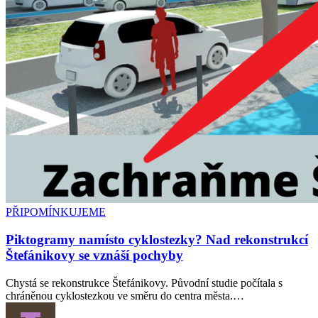
PŘIPOMÍNKUJEME
Piktogramy namísto cyklostezky? Nad rekonstrukcí
Štefánikovy se vznáší pochyby
Chystá se rekonstrukce Štefánikovy. Původní studie počítala s
chráněnou cyklostezkou ve směru do centra města.…