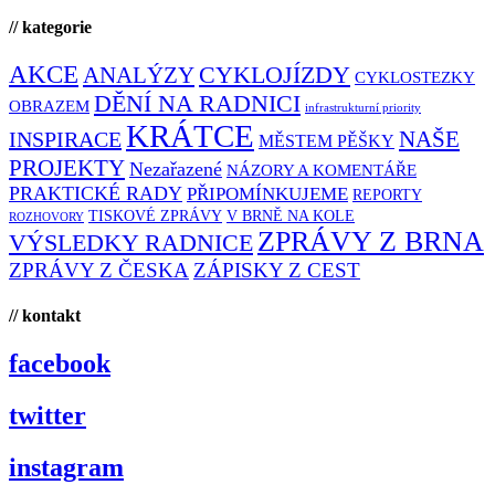
// kategorie
AKCE
CYKLOJÍZDY
ANALÝZY
CYKLOSTEZKY
DĚNÍ NA RADNICI
OBRAZEM
infrastrukturní priority
KRÁTCE
NAŠE
INSPIRACE
MĚSTEM PĚŠKY
PROJEKTY
Nezařazené
NÁZORY A KOMENTÁŘE
PRAKTICKÉ RADY
PŘIPOMÍNKUJEME
REPORTY
TISKOVÉ ZPRÁVY
V BRNĚ NA KOLE
ROZHOVORY
ZPRÁVY Z BRNA
VÝSLEDKY RADNICE
ZPRÁVY Z ČESKA
ZÁPISKY Z CEST
// kontakt
facebook
twitter
instagram