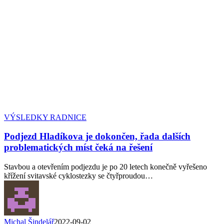
VÝSLEDKY RADNICE
Podjezd Hladíkova je dokončen, řada dalších
problematických míst čeká na řešení
Stavbou a otevřením podjezdu je po 20 letech konečně vyřešeno
křížení svitavské cyklostezky se čtyřproudou…
Michal Šindelář
2022-09-02