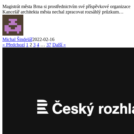
Magistrát města Brna si prostřednictvím své příspěvkové organizace
Kancelář architekta města nechal zpracovat rozsáhlý průzkum…
Michal Šindelář
2022-02-16
« Předchozí
1
2
3
4
…
37
Další »