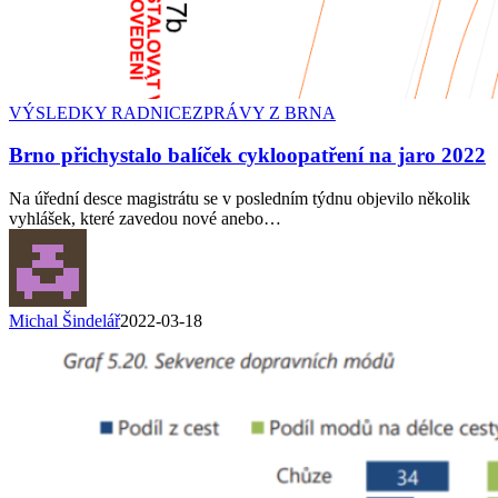
VÝSLEDKY RADNICE
ZPRÁVY Z BRNA
Brno přichystalo balíček cykloopatření na jaro 2022
Na úřední desce magistrátu se v posledním týdnu objevilo několik
vyhlášek, které zavedou nové anebo…
Michal Šindelář
2022-03-18