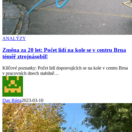
ANALÝZY
Změna za 20 let: Počet lidí na kole se v centru Brna
téměř ztrojnásobil!
Klíčové poznatky: Počet lidí dopravujících se na kole v centru Brna
v pracovních dnech stabilně…
Dan Bárta
2023-03-10