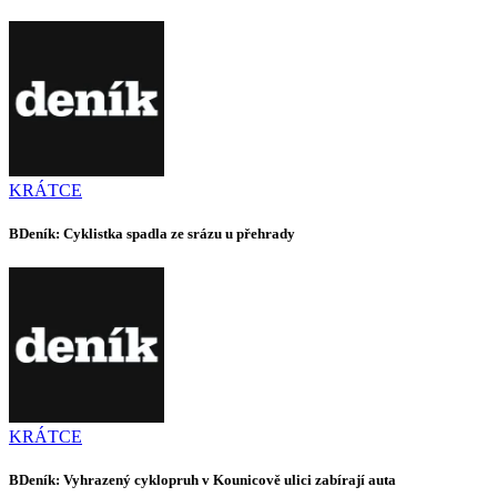
KRÁTCE
BDeník: Cyklistka spadla ze srázu u přehrady
KRÁTCE
BDeník: Vyhrazený cyklopruh v Kounicově ulici zabírají auta