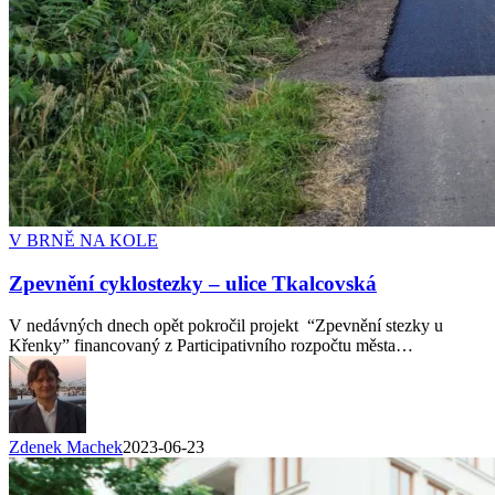
V BRNĚ NA KOLE
Zpevnění cyklostezky – ulice Tkalcovská
V nedávných dnech opět pokročil projekt “Zpevnění stezky u
Křenky” financovaný z Participativního rozpočtu města…
Zdenek Machek
2023-06-23