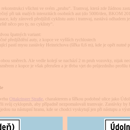
 rekonstrukci všichni ve svém „pruhu“. Tramvaj, která zde žádnou zastá
ný při tak malých intenzitách osobních aut (do 5000/den, BKOM 2016),
tuace, kdy zároveň předjíždí cyklistu auto i tramvaj, nastává odhadem j
ště něco pro ty, no cyklisty“.
 dvou špatných variant:
čné předjíždění auty, z kopce ve vyšších rychlostech
pající pastí mysu zastávky Heinrichova (šířka 0,6 m), kde je opět nutné př
 obou směrech. Ale vedle kolejí se nachází 2 m pruh vozovky, nijak neo
 směrem z kopce je však přerušen a je třeba vjet do průjezdního profilu
ße
ávrhu
Ottakringer Straße
, charakterem a šířkou podobné ulice jako Údol
y měli svůj cyklopruh, aby případně nezpomalovali tramvaje. Zastávky
najedou na nástupní hranu, kde se chodci vyskytují jen při nástupu a výs