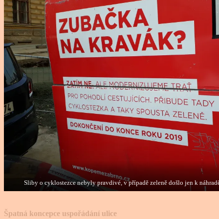
Sliby o cyklostezce nebyly pravdivé, v případě zeleně došlo jen k náhra
Špatná koncepce uspořádání ulice