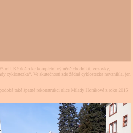
 255 mil. Kč došlo ke kompletní výměně chodníků, vozovky,
ady cyklostezka“. Ve skutečnosti zde žádná cyklostezka nevznikla, jen
e podobá také špatné rekonstrukci ulice Milady Horákové z roku 2015