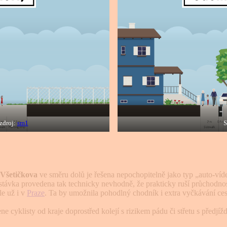
 zdroj:
sm1
S
 Všetičkova
ve směru dolů je řešena nepochopitelně jako typ „auto-víd
e zastávka provedena tak technicky nevhodně, že prakticky ruší průchod
le už i v
Praze
. Ta by umožnila pohodlný chodník i extra vyčkávání cest
ne cyklisty od kraje doprostřed kolejí s rizikem pádu či střetu s předjí