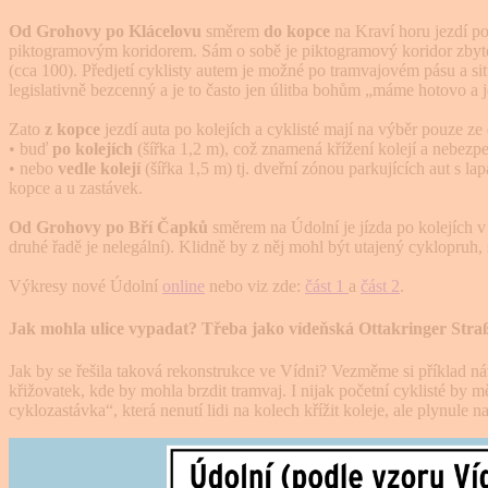
Od Grohovy po Klácelovu
směrem
do kopce
na Kraví horu jezdí po
piktogramovým koridorem. Sám o sobě je piktogramový koridor zbyteč
(cca 100). Předjetí cyklisty autem je možné po tramvajovém pásu a si
legislativně bezcenný a je to často jen úlitba bohům „máme hotovo a je
Zato
z kopce
jezdí auta po kolejích a cyklisté mají na výběr pouze ze
• buď
po kolejích
(šířka 1,2 m), což znamená křížení kolejí a nebezpe
• nebo
vedle kolejí
(šířka 1,5 m) tj. dveřní zónou parkujících aut s la
kopce a u zastávek.
Od Grohovy po Bří Čapků
směrem na Údolní je jízda po kolejích v
druhé řadě je nelegální). Klidně by z něj mohl být utajený cyklopruh,
Výkresy nové Údolní
online
nebo viz zde:
část 1
a
část 2
.
Jak mohla ulice vypadat? Třeba jako vídeňská Ottakringer Stra
Jak by se řešila taková rekonstrukce ve Vídni? Vezměme si příklad n
křižovatek, kde by mohla brzdit tramvaj. I nijak početní cyklisté b
cyklozastávka“, která nenutí lidi na kolech křížit koleje, ale plynule 