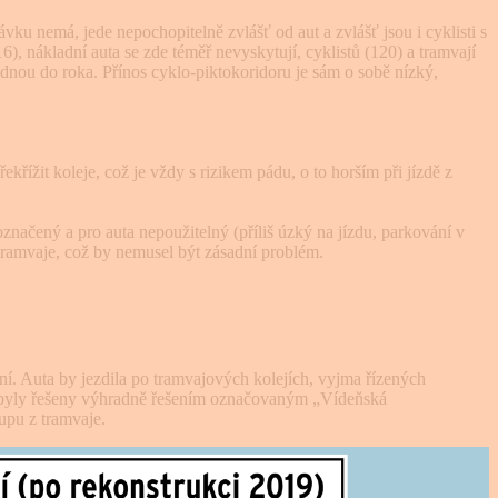
vku nemá, jede nepochopitelně zvlášť od aut a zvlášť jsou i cyklisti s
 nákladní auta se zde téměř nevyskytují, cyklistů (120) a tramvají
ednou do roka. Přínos cyklo-piktokoridoru je sám o sobě nízký,
ekřížit koleje, což je vždy s rizikem pádu, o to horším při jízdě z
značený a pro auta nepoužitelný (příliš úzký na jízdu, parkování v
 tramvaje, což by nemusel být zásadní problém.
ní. Auta by jezdila po tramvajových kolejích, vyjma řízených
 by byly řešeny výhradně řešením označovaným „Vídeňská
tupu z tramvaje.