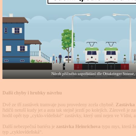
Návrh příčného uspořádání dle Ottakringer Strasse,
Další chyby i hrubky návrhu
Dvě ze tří zastávek tramvaje jsou provedeny zcela chybně.
Zastávka
řidičů netuší kudy jet a auta tak stejně jezdí po kolejích. Zároveň j
hodil opět typ „cyklo-vídeňské“ zastávky, který umí nejen ve Vídni, a
Další nebezpečná bariéra je
zastávka Heinrichova
typu mys, která že
typ „cyklovídeňská“.