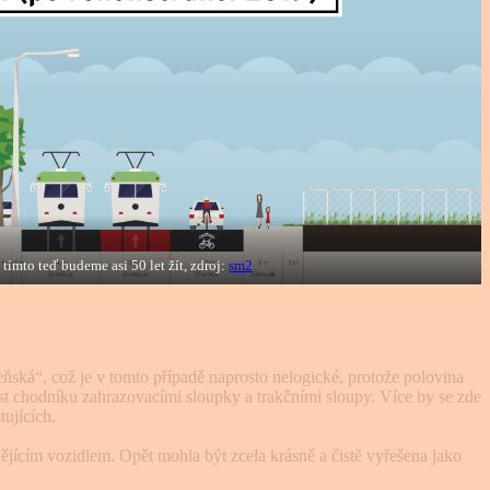
 tímto teď budeme asi 50 let žít, zdroj:
sm2
eňská“, což je v tomto případě naprosto nelogické, protože polovina
nost chodníku zahrazovacími sloupky a trakčními sloupy. Více by se zde
ujících.
ždějícím vozidlem. Opět mohla být zcela krásně a čistě vyřešena jako