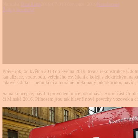
Napsal/a
Dan Bárta
2019-07-01
3 července, 2019
Nezařazené
Žádný komentář
Právě rok, od května 2018 do května 2019, trvala rekonstrukce Údoln
kanalizace, vodovodu, veřejného osvětlení a kolejí s elektrickým nap
takové šidítko – nefunkční a morálně překonaný piktokoridor, navíc jen
Sama koncepce, návrh i provedení ulice pokulhává. Horní část Údolní
či Minské 2016. Přínosem jsou tak hlavně nové povrchy vozovek a ch