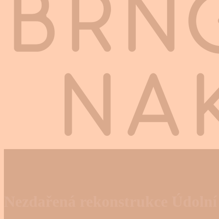
Nezdařená rekonstrukce Údolní v