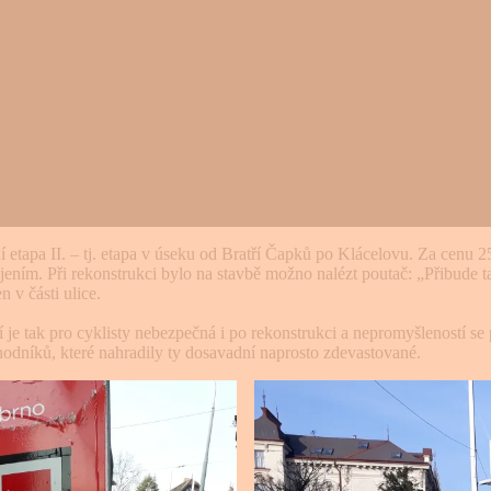
í etapa II. – tj. etapa v úseku od Bratří Čapků po Klácelovu. Za cenu
ájením. Při rekonstrukci bylo na stavbě možno nalézt poutač: „Přibude t
 v části ulice.
 je tak pro cyklisty nebezpečná i po rekonstrukci a nepromyšleností s
odníků, které nahradily ty dosavadní naprosto zdevastované.