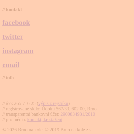
// kontakt
facebook
twitter
instagram
email
// info
Brno na kole, zapsaný spolek
// ičo: 265 716 25 (
výpis z rejstříku
)
// registrované sídlo: Údolní 567/33, 602 00, Brno
// transparentní bankovní účet:
2900834931/2010
// pro média:
kontakt, ke stažení
© 2026 Brno na kole. © 2019 Brno na kole z.s.