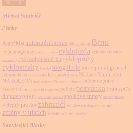
Michal Šindelář
// štítky
Brno
automobilismus
Auto*Mat
bikesharing
cyklojízda
copenhagenize
cyklokonference
cyklodoprava
cyklopruhy
cykloobousměrka
cyklomýty
cyklostezky
fotogalerie
fotoreportáž
generel
Dánsko
Nadace Partnerství
ke stažení
infrastruktura
jednosměrky
mapa
NAKOLEON
odbor dopravy
Nizozemí
naše projekty
německo
pozvánka
Praha
pěší
policie
parkování
Participativní rozpočet
report
doprava
spolkové zprávy
rozhovor
seminář
stojany
stížnost
zahraničí
veřejný prostor
zklidňování dopravy
zmeny
změny v ulicích
Štefánikova
životní prostředí
Související články