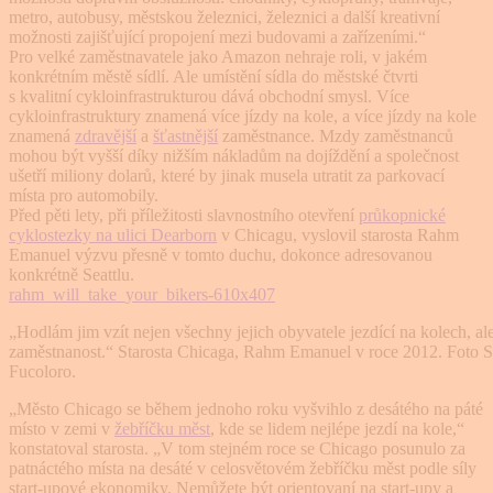
metro, autobusy, městskou železnici, železnici a další kreativní
možnosti zajišťující propojení mezi budovami a zařízeními.“
Pro velké zaměstnavatele jako Amazon nehraje roli, v jakém
konkrétním městě sídlí. Ale umístění sídla do městské čtvrti
s kvalitní cykloinfrastrukturou dává obchodní smysl. Více
cykloinfrastruktury znamená více jízdy na kole, a více jízdy na kole
znamená
zdravější
a
šťastnější
zaměstnance. Mzdy zaměstnanců
mohou být vyšší díky nižším nákladům na dojíždění a společnost
ušetří miliony dolarů, které by jinak musela utratit za parkovací
místa pro automobily.
Před pěti lety, při příležitosti slavnostního otevření
průkopnické
cyklostezky na ulici Dearborn
v Chicagu, vyslovil starosta Rahm
Emanuel výzvu přesně v tomto duchu, dokonce adresovanou
konkrétně Seattlu.
„Hodlám jim vzít nejen všechny jejich obyvatele jezdící na kolech, al
zaměstnanost.“ Starosta Chicaga, Rahm Emanuel v roce 2012. Foto S
Fucoloro.
„Město Chicago se během jednoho roku vyšvihlo z desátého na páté
místo v zemi v
žebříčku měst
, kde se lidem nejlépe jezdí na kole,“
konstatoval starosta. „V tom stejném roce se Chicago posunulo za
patnáctého místa na desáté v celosvětovém žebříčku měst podle síly
start-upové ekonomiky. Nemůžete být orientovaní na start-upy a