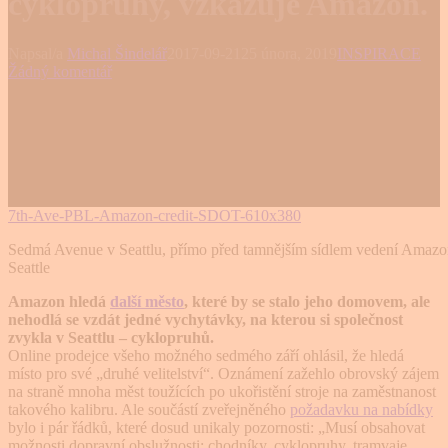
cyklopruhy, vzkazuje Amazon.
Napsal/a
Michal Šindelář
2017-09-21
25 února, 2019
INSPIRACE
Žádný komentář
Sedmá Avenue v Seattlu, přímo před tamnějším sídlem vedení Amazo
Seattle
Amazon hledá
další město
, které by se stalo jeho domovem, ale
nehodlá se vzdát jedné vychytávky, na kterou si společnost
zvykla v Seattlu – cyklopruhů.
Online prodejce všeho možného sedmého září ohlásil, že hledá
místo pro své „druhé velitelství“. Oznámení zažehlo obrovský zájem
na straně mnoha měst toužících po ukořistění stroje na zaměstnanost
takového kalibru. Ale součástí zveřejněného
požadavku na nabídky
bylo i pár řádků, které dosud unikaly pozornosti: „Musí obsahovat
možnosti dopravní obslužnosti: chodníky, cyklopruhy, tramvaje,