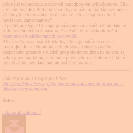
pokročilé technologie, a zároveň nepodporovat cyklodopravu. Chci,
aby nám Seattle a Portland záviděly, protože jim hodlám vzít nejen
všechny jejich obyvatele jezdící na kolech, ale spolu s nimi i
navázanou zaměstnanost.“
O pět let později je Chicago považováno za vážného kandidáta na
sídlo nového velína Amazonu, částečně í diky bezkonkureční
dostupnosti kvalifikovaných pracovníků
.
Ať už se Amazon usídlí kdekoliv, Chicago patří mezi města
investující do své ekonomické budoucnosti skrze vytváření
bezpečného prostoru v ulicích pro pohodovou jízdu na kolech. Je
velmi pravděpodobné, že to bude právě jedno z těchto měst, které
brzy dosáhne nevídané návratnosti této investice.
Článek převzat z People for Bikes:
http://peopleforbikes.org/blog/want-amazons-new-hq-town-must-
bike-lanes-says-amazon/
Štítky:
cyklopruhy
zahraničí