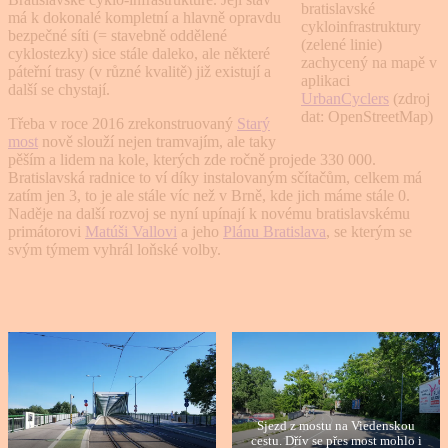
bratislavské
má k dokonalé kompletní a hlavně opravdu
cykloinfrastruktury
bezpečné síti (= stavebně oddělené
(zelené linie)
cyklostezky) sice stále daleko, ale některé
zachycený na mapě v
páteřní trasy (v různé kvalitě) již existují a
aplikaci
další se chystají.
UrbanCyclers
(zdroj
dat: OpenStreetMap)
Třeba v roce 2016 zrekonstruovaný
Starý
most
nově slouží nejen tramvajím, ale taky
pěším a lidem na kole, kterých zde ročně projede 330 000.
Bratislavská radnice to ví díky instalovaným sčítačům, celkem má
zatím jen 3, to je ale stále víc než v Brně, kde jich máme stále 0.
Naděje na další rozvoj se nyní upínají k novému bratislavskému
primátorovi
Matúši Vallovi
a jeho
Plánu Bratislava
, se kterým se
svým týmem vyhrál loňské volby.
Sjezd z mostu na Viedenskou
cestu. Dřív se přes most mohlo i