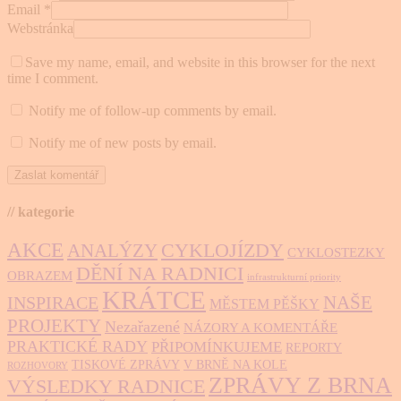
Email
*
Webstránka
Save my name, email, and website in this browser for the next
time I comment.
Notify me of follow-up comments by email.
Notify me of new posts by email.
// kategorie
AKCE
CYKLOJÍZDY
ANALÝZY
CYKLOSTEZKY
DĚNÍ NA RADNICI
OBRAZEM
infrastrukturní priority
KRÁTCE
NAŠE
INSPIRACE
MĚSTEM PĚŠKY
PROJEKTY
Nezařazené
NÁZORY A KOMENTÁŘE
PRAKTICKÉ RADY
PŘIPOMÍNKUJEME
REPORTY
TISKOVÉ ZPRÁVY
V BRNĚ NA KOLE
ROZHOVORY
ZPRÁVY Z BRNA
VÝSLEDKY RADNICE