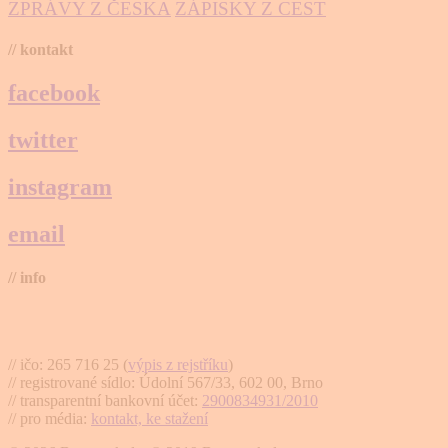
ZPRÁVY Z ČESKA
ZÁPISKY Z CEST
// kontakt
facebook
twitter
instagram
email
// info
Brno na kole, zapsaný spolek
// ičo: 265 716 25 (
výpis z rejstříku
)
// registrované sídlo: Údolní 567/33, 602 00, Brno
// transparentní bankovní účet:
2900834931/2010
// pro média:
kontakt, ke stažení