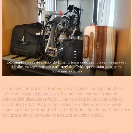
E-Brompton na cestě zpátky do Brna. K tomu cestování vlakem je opravdu
ideální, za zapůjčení tak patří sterý dík Cyklospecialitám (ano, je to
neplacená reklama).
Zajímavých informací z konference je spousta, za vypíchnutí ale
určitě stojí
čísla z Holandska
: při započítání externalit (hlavně
zdravotních důsledků) přináší 1 km ve městě na kole společnosti
zisk 0,68€ (+ 17,5 Kč), zatímco stejná vzdálenost ujetá ve městě
autem způsobuje ztrátu 0,37€ (- 9,5 Kč). Je tedy zřejmé, že investice
do infrastruktury pro kola ve městech se velmi vyplatí.