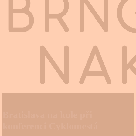
Bratislava na kole při
konferenci Cyklomestá