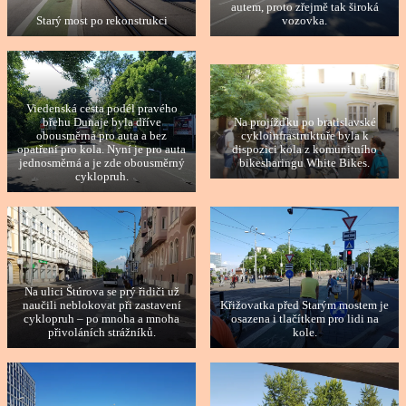
autem, proto zřejmě tak široká
Starý most po rekonstrukci
vozovka.
Viedenská cesta podél pravého
Na projížďku po bratislavské
břehu Dunaje byla dříve
cykloinfrastruktuře byla k
obousměrná pro auta a bez
dispozici kola z komunitního
opatření pro kola. Nyní je pro auta
bikesharingu White Bikes.
jednosměrná a je zde obousměrný
cyklopruh.
Na ulici Štúrova se prý řidiči už
naučili neblokovat při zastavení
Křižovatka před Starým mostem je
cyklopruh – po mnoha a mnoha
osazena i tlačítkem pro lidi na
přivoláních strážníků.
kole.