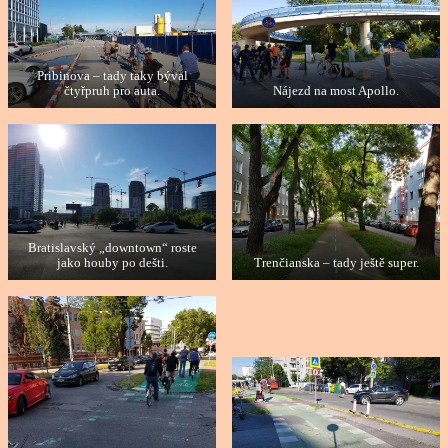
Pribinova – tady taky býval
čtyřpruh pro auta.
Nájezd na most Apollo.
Bratislavský „downtown“ roste
jako houby po dešti.
Trenčianska – tady ještě super.