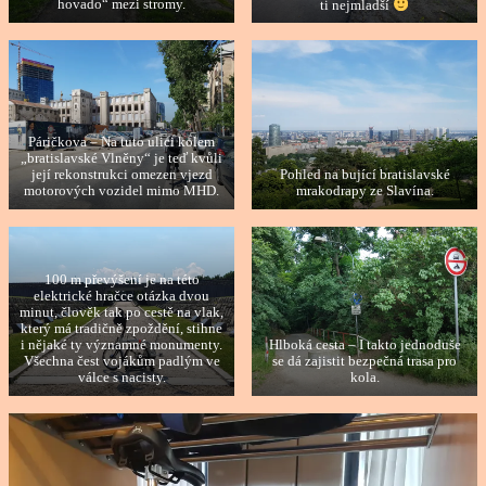
hovado“ mezi stromy.
ti nejmladší
Páričkova – Na tuto ulici kolem
„bratislavské Vlněny“ je teď kvůli
její rekonstrukci omezen vjezd
Pohled na bující bratislavské
motorových vozidel mimo MHD.
mrakodrapy ze Slavína.
100 m převýšení je na této
elektrické hračce otázka dvou
minut, člověk tak po cestě na vlak,
který má tradičně zpoždění, stihne
i nějaké ty významné monumenty.
Hlboká cesta – I takto jednoduše
Všechna čest vojákům padlým ve
se dá zajistit bezpečná trasa pro
válce s nacisty.
kola.