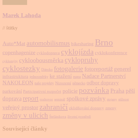
Marek Lahoda
// štítky
Brno
automobilismus
Auto*Mat
bikesharing
cyklojízda
copenhagenize
cyklokonference
cyklodoprava
cyklopruhy
cykloobousměrka
cyklomýty
cyklostezky
fotogalerie
fotoreportáž
generel
Dánsko
Nadace Partnerství
ke stažení
infrastruktura
jednosměrky
mapa
NAKOLEON
odbor dopravy
Nizozemí
naše projekty
německo
pozvánka
Praha
pěší
policie
parkování
Participativní rozpočet
report
doprava
spolkové zprávy
rozhovor
seminář
stojany
stížnost
zahraničí
veřejný prostor
zklidňování dopravy
zmeny
změny v ulicích
Štefánikova
životní prostředí
Související články