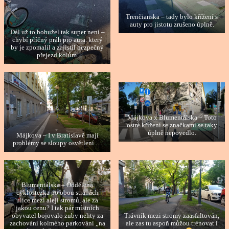
Trenčianska – tady bylo křížení s
auty pro jistotu zrušeno úplně.
Dál už to bohužel tak super není –
chybí příčný práh pro auta. který
by je zpomalil a zajistil bezpečný
přejezd kolům.
Májkova x Blumentálska – Toto
ostré křížení se značkami se taky
úplně nepovedlo.
Májkova – I v Bratislavě mají
problémy se sloupy osvětlení …
Blumentálska – Oddělená
cyklostezka po obou stranách
ulice mezi alejí stromů, ale za
jakou cenu? I tak pár místních
Trávník mezi stromy zaasfaltován,
obyvatel bojovalo zuby nehty za
ale zas tu aspoň můžou trénovat i
zachování kolmého parkování „na