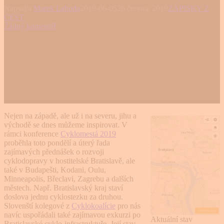
Napsal/a
Marek Lahoda
2019-06-05
28 června, 2019
ZÁPISKY Z
CEST
Žádný komentář
Nejen na západě, ale už i na severu, jihu a
východě se dnes můžeme inspirovat. V
rámci konference
Cyklomestá 2019
proběhla toto pondělí a úterý řada
zajímavých přednášek o rozvoji
cyklodopravy v hostitelské Bratislavě, ale
také v Budapešti, Kodani, Oulu,
Minneapolis, Břeclavi, Zagrebu a dalších
městech. Např. Bratislavský kraj staví
doslova jednu cyklostezku za druhou.
Slovenští kolegové z
Cyklokoalície
pro nás
navíc uspořádali také zajímavou exkurzi po
Aktuální stav
Bratislavské cyklo-infrastruktuře. Její stav