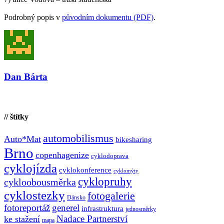
Podrobný popis v
původním dokumentu (PDF)
.
Dan Bárta
// štítky
automobilismus
Auto*Mat
bikesharing
Brno
copenhagenize
cyklodoprava
cyklojízda
cyklokonference
cyklomýty
cyklopruhy
cykloobousměrka
cyklostezky
fotogalerie
Dánsko
fotoreportáž
generel
infrastruktura
jednosměrky
Nadace Partnerství
ke stažení
mapa