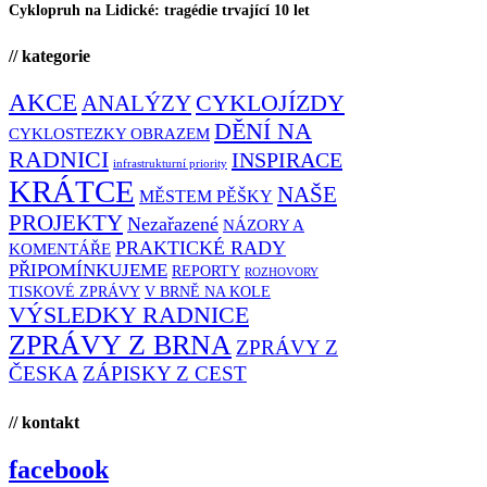
Cyklopruh na Lidické: tragédie trvající 10 let
// kategorie
AKCE
CYKLOJÍZDY
ANALÝZY
DĚNÍ NA
CYKLOSTEZKY OBRAZEM
RADNICI
INSPIRACE
infrastrukturní priority
KRÁTCE
NAŠE
MĚSTEM PĚŠKY
PROJEKTY
Nezařazené
NÁZORY A
PRAKTICKÉ RADY
KOMENTÁŘE
PŘIPOMÍNKUJEME
REPORTY
ROZHOVORY
TISKOVÉ ZPRÁVY
V BRNĚ NA KOLE
VÝSLEDKY RADNICE
ZPRÁVY Z BRNA
ZPRÁVY Z
ČESKA
ZÁPISKY Z CEST
// kontakt
facebook