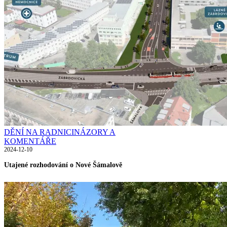
DĚNÍ NA RADNICI
NÁZORY A
KOMENTÁŘE
2024-12-10
Utajené rozhodování o Nové Šámalově