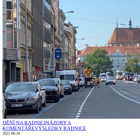
DĚNÍ NA RADNICI
NÁZORY A
KOMENTÁŘE
VÝSLEDKY RADNICE
2022-06-16