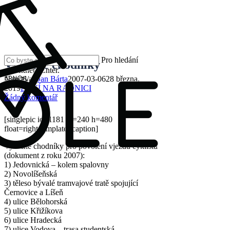
Skip
to
main
content
Pro hledání
Vybrané chodníky
zmáčkněte Enter.
Close
Napsal/a
Dan Bárta
2007-03-06
28 března,
Search
2019
DĚNÍ NA RADNICI
Žádný komentář
[singlepic id=1181 w=240 h=480
float=right template=caption]
Vybrané chodníky pro povolení vjezdu cyklistů
(dokument z roku 2007):
1) Jedovnická – kolem spalovny
2) Novolíšeňská
3) těleso bývalé tramvajové tratě spojující
Černovice a Líšeň
4) ulice Bělohorská
5) ulice Křižíkova
6) ulice Hradecká
7) ulice Vodova – trasa studentská