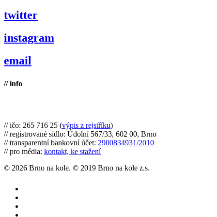
twitter
instagram
email
// info
Brno na kole, zapsaný spolek
// ičo: 265 716 25 (
výpis z rejstříku
)
// registrované sídlo: Údolní 567/33, 602 00, Brno
// transparentní bankovní účet:
2900834931/2010
// pro média:
kontakt, ke stažení
© 2026 Brno na kole. © 2019 Brno na kole z.s.
twitter
facebook
youtube
RSS