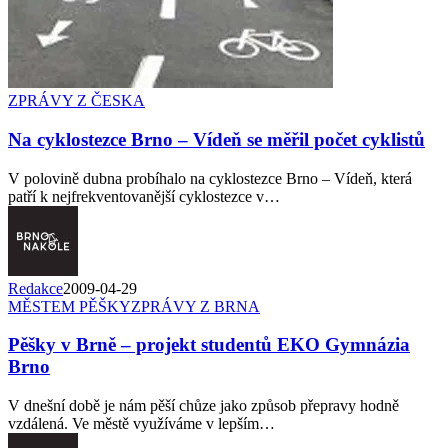
ZPRÁVY Z ČESKA
Na cyklostezce Brno – Vídeň se měřil počet cyklistů
V polovině dubna probíhalo na cyklostezce Brno – Vídeň, která
patří k nejfrekventovanější cyklostezce v…
Redakce
2009-04-29
MĚSTEM PĚŠKY
ZPRÁVY Z BRNA
Pěšky v Brně – projekt studentů EKO Gymnázia
Brno
V dnešní době je nám pěší chůze jako způsob přepravy hodně
vzdálená. Ve městě využíváme v lepším…