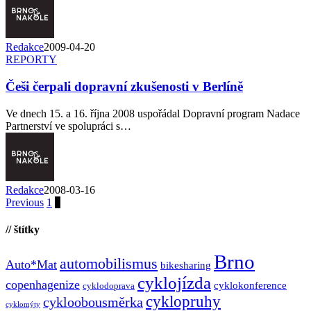
Redakce
2009-04-20
REPORTY
Češi čerpali dopravní zkušenosti v Berlíně
Ve dnech 15. a 16. října 2008 uspořádal Dopravní program Nadace
Partnerství ve spolupráci s…
Redakce
2008-03-16
Previous
1
2
// štítky
Brno
automobilismus
Auto*Mat
bikesharing
cyklojízda
copenhagenize
cyklokonference
cyklodoprava
cyklopruhy
cykloobousměrka
cyklomýty