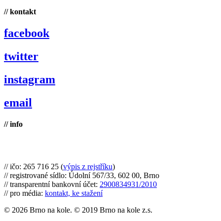
// kontakt
facebook
twitter
instagram
email
// info
Brno na kole, zapsaný spolek
// ičo: 265 716 25 (
výpis z rejstříku
)
// registrované sídlo: Údolní 567/33, 602 00, Brno
// transparentní bankovní účet:
2900834931/2010
// pro média:
kontakt, ke stažení
© 2026 Brno na kole. © 2019 Brno na kole z.s.