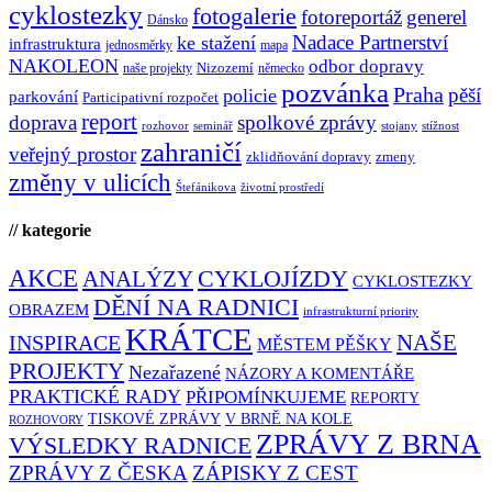
cyklostezky
fotogalerie
fotoreportáž
generel
Dánsko
Nadace Partnerství
ke stažení
infrastruktura
jednosměrky
mapa
NAKOLEON
odbor dopravy
Nizozemí
naše projekty
německo
pozvánka
Praha
pěší
policie
parkování
Participativní rozpočet
report
doprava
spolkové zprávy
rozhovor
seminář
stojany
stížnost
zahraničí
veřejný prostor
zklidňování dopravy
zmeny
změny v ulicích
Štefánikova
životní prostředí
// kategorie
AKCE
CYKLOJÍZDY
ANALÝZY
CYKLOSTEZKY
DĚNÍ NA RADNICI
OBRAZEM
infrastrukturní priority
KRÁTCE
NAŠE
INSPIRACE
MĚSTEM PĚŠKY
PROJEKTY
Nezařazené
NÁZORY A KOMENTÁŘE
PRAKTICKÉ RADY
PŘIPOMÍNKUJEME
REPORTY
TISKOVÉ ZPRÁVY
V BRNĚ NA KOLE
ROZHOVORY
ZPRÁVY Z BRNA
VÝSLEDKY RADNICE
ZPRÁVY Z ČESKA
ZÁPISKY Z CEST