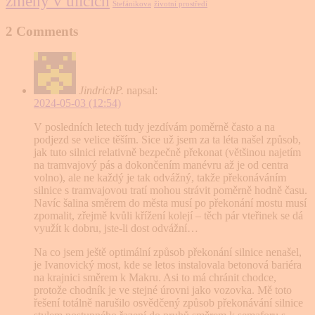
změny v ulicích
Štefánikova
životní prostředí
2 Comments
JindrichP.
napsal:
2024-05-03 (12:54)
V posledních letech tudy jezdívám poměrně často a na
podjezd se velice těším. Sice už jsem za ta léta našel způsob,
jak tuto silnici relativně bezpečně překonat (většinou najetím
na tramvajový pás a dokončením manévru až je od centra
volno), ale ne každý je tak odvážný, takže překonáváním
silnice s tramvajovou tratí mohou strávit poměrně hodně času.
Navíc šalina směrem do města musí po překonání mostu musí
zpomalit, zřejmě kvůli křížení kolejí – těch pár vteřinek se dá
využít k dobru, jste-li dost odvážní…
Na co jsem ještě optimální způsob překonání silnice nenašel,
je Ivanovický most, kde se letos instalovala betonová bariéra
na krajnici směrem k Makru. Asi to má chránit chodce,
protože chodník je ve stejné úrovni jako vozovka. Mě toto
řešení totálně narušilo osvědčený způsob překonávání silnice