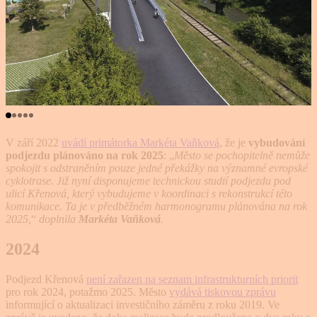
V září 2022
uvádí primátorka Markéta Vaňková
, že je
vybudování
podjezdu plánováno na rok 2025
: „
Město se pochopitelně nemůže
spokojit s odstraněním pouze jedné překážky na významné evropské
cyklotrase. Již nyní disponujeme technickou studií podjezdu pod
ulicí Křenová, který vybudujeme v koordinaci s rekonstrukcí této
komunikace. Ta je v předběžném harmonogramu plánována na rok
2025,
“
doplnila
Markéta Vaňková
.
2024
Podjezd Křenová
není zařazen na seznam infrastrukturních priorit
pro rok 2024, potažmo 2025. Město
vydává tiskovou zprávu
informující o aktualizaci investičního záměru z roku 2019. Ve