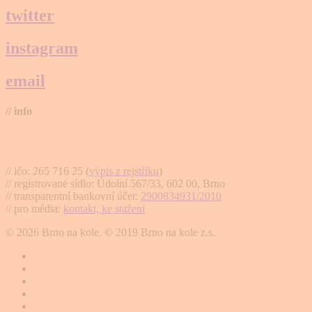
twitter
instagram
email
// info
Brno na kole, zapsaný spolek
// ičo: 265 716 25 (
výpis z rejstříku
)
// registrované sídlo: Údolní 567/33, 602 00, Brno
// transparentní bankovní účet:
2900834931/2010
// pro média:
kontakt, ke stažení
© 2026 Brno na kole. © 2019 Brno na kole z.s.
twitter
facebook
youtube
RSS
instagram