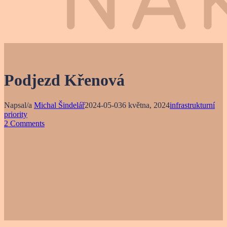
Podjezd Křenová
Napsal/a
Michal Šindelář
2024-05-03
6 května, 2024
infrastrukturní
priority
2 Comments