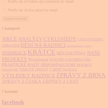
Notify me of follow-up comments by email.
Notify me of new posts by email.
// kategorie
AKCE
CYKLOJÍZDY
ANALÝZY
CYKLOSTEZKY
DĚNÍ NA RADNICI
OBRAZEM
infrastrukturní priority
KRÁTCE
NAŠE
INSPIRACE
MĚSTEM PĚŠKY
PROJEKTY
Nezařazené
NÁZORY A KOMENTÁŘE
PRAKTICKÉ RADY
PŘIPOMÍNKUJEME
REPORTY
TISKOVÉ ZPRÁVY
V BRNĚ NA KOLE
ROZHOVORY
ZPRÁVY Z BRNA
VÝSLEDKY RADNICE
ZPRÁVY Z ČESKA
ZÁPISKY Z CEST
// kontakt
facebook