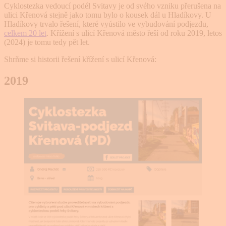
Cyklostezka vedoucí podél Svitavy je od svého vzniku přerušena na
ulici Křenová stejně jako tomu bylo o kousek dál u Hladíkovy. U
Hladíkovy trvalo řešení, které vyústilo ve vybudování podjezdu,
celkem 20 let
. Křížení s ulicí Křenová město řeší od roku 2019, letos
(2024) je tomu tedy pět let.
Shrňme si historii řešení křížení s ulicí Křenová:
2019