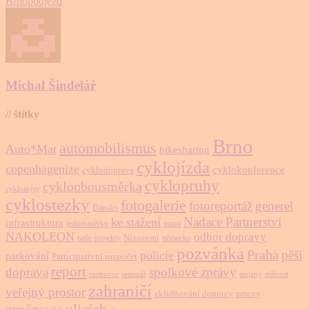
Brno
podjezd
Michal Šindelář
// štítky
Brno
automobilismus
Auto*Mat
bikesharing
cyklojízda
copenhagenize
cyklokonference
cyklodoprava
cyklopruhy
cykloobousměrka
cyklomýty
cyklostezky
fotogalerie
fotoreportáž
generel
Dánsko
Nadace Partnerství
ke stažení
infrastruktura
jednosměrky
mapa
NAKOLEON
odbor dopravy
Nizozemí
naše projekty
německo
pozvánka
Praha
pěší
policie
parkování
Participativní rozpočet
report
doprava
spolkové zprávy
rozhovor
seminář
stojany
stížnost
zahraničí
veřejný prostor
zklidňování dopravy
zmeny