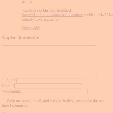
asi tak.
viz. Mapa cyklistických nehod
https://data.brno.cz/datasets/mestobrno
::cyklistick%C3%
nehody-bike-accidents/
Odpovědět
Napište komentář
Jméno
*
Email
*
Webstránka
Save my name, email, and website in this browser for the next
time I comment.