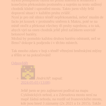
stylem postupného řazení do pruhů směrem k semaforu s
konečným překonáním protisměru a najetím na tento snížený
chodník klidně i uprostřed mostu. Takto jsem vždy řešil
dopravní situaci v každém pruhu zvlášť.
Nyní je pro mě silnice téměř nepřekonatelná, neboť musím de
facto jet kousek v protisměru směrem k Makru, poté se na
místě otočit a překonat všechny tři pruhy najednou, a to tak,
abych vjel na onen chodník ještě před začátkem souvislé
betonové bariéry.
Možná by pomohlo každou druhou bariéru odstranit, než se
Brno? dokope k podjezdu i v těchto místech.
Tak mnoho zdaru v boji s téměř větrnými brněnskými mlýny
a těším se na pokračování!
Odpovědět
JindrichP.
napsal:
2024-05-03 (13:08)
Ještě jsem se pro zajímavost podíval na mapu
Cyklistických nehod, a u Zderadova mostu není na
mapě žádná nehoda, na rozdíl od Ivanovického mostu,
kde jsou hned 3 záznamy (2x 2021 a 1x 2015). Takže