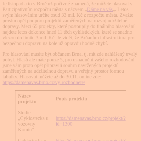
Je listopad a to v Brně už počtvrté znamená, že můžete hlasovat v
Participativním rozpočtu města s názvem „
Dáme na vás
„. Letos
svým hlasováním určíte osud 33 mil. Kč z rozpočtu města. Zvažte
prosím opět podporu projektů zaměřených na rozvoj udržitelné
dopravy. Mezi 65 projekty, které postoupily do finálního hlasování
najdete letos dokonce hned 11 těch cyklistických, které se snadno
vlezou do limitu 3 mil. Kč. Je vidět, že Brňanům infrastruktura pro
bezpečnou dopravu na kole už opravdu hodně chybí.
Pro hlasování musíte být občanem Brna, tj. mít zde nahlášený trvalý
pobyt. Hlasů ale máte pouze 5, pro usnadnění vašeho rozhodování
jsme vám proto opět připravili souhrn navržených projektů
zaměřených na udržitelnou dopravu a veřejný prostor formou
tabulky. Hlasovat můžete až do 30.11. online zde:
https://damenavas.brno.cz/vy-rozhodnete/
Název
Popis projektu
Typ
projektu
Studie
„Cyklostezka u
https://damenavas.brno.cz/projekt/?
Cykl
vozovny
id=1300
Komín“
Cyklostezka u
https://damenavas.brno.cz/projekt/?