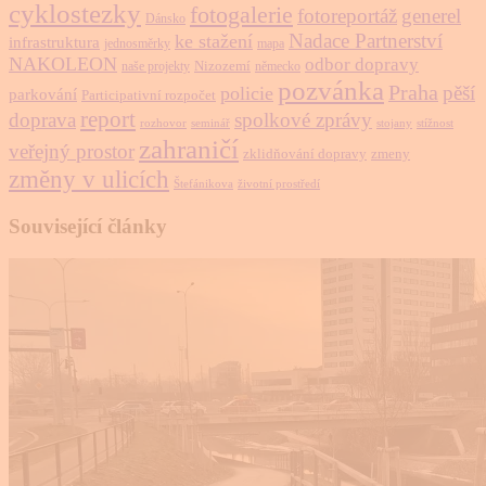
cyklostezky
fotogalerie
fotoreportáž
generel
Dánsko
Nadace Partnerství
ke stažení
infrastruktura
jednosměrky
mapa
NAKOLEON
odbor dopravy
Nizozemí
naše projekty
německo
pozvánka
Praha
pěší
policie
parkování
Participativní rozpočet
report
doprava
spolkové zprávy
rozhovor
seminář
stojany
stížnost
zahraničí
veřejný prostor
zklidňování dopravy
zmeny
změny v ulicích
Štefánikova
životní prostředí
Související články