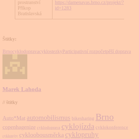
prostranství
https://damenavas.brno.cz/projekt/?
Veře
Příkop
id=1283
prost
Bratislavská
Štítky:
Brno
cyklodoprava
cyklostezky
Participativní rozpočet
pěší doprava
Marek Lahoda
// štítky
Brno
automobilismus
Auto*Mat
bikesharing
cyklojízda
copenhagenize
cyklokonference
cyklodoprava
cyklopruhy
cykloobousměrka
cyklomýty