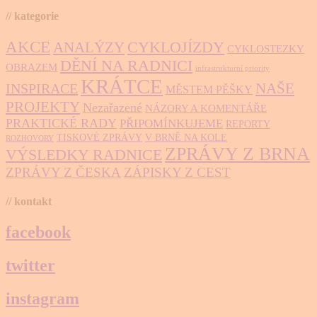
// kategorie
AKCE
CYKLOJÍZDY
ANALÝZY
CYKLOSTEZKY
DĚNÍ NA RADNICI
OBRAZEM
infrastrukturní priority
KRÁTCE
NAŠE
INSPIRACE
MĚSTEM PĚŠKY
PROJEKTY
Nezařazené
NÁZORY A KOMENTÁŘE
PRAKTICKÉ RADY
PŘIPOMÍNKUJEME
REPORTY
TISKOVÉ ZPRÁVY
V BRNĚ NA KOLE
ROZHOVORY
ZPRÁVY Z BRNA
VÝSLEDKY RADNICE
ZPRÁVY Z ČESKA
ZÁPISKY Z CEST
// kontakt
facebook
twitter
instagram