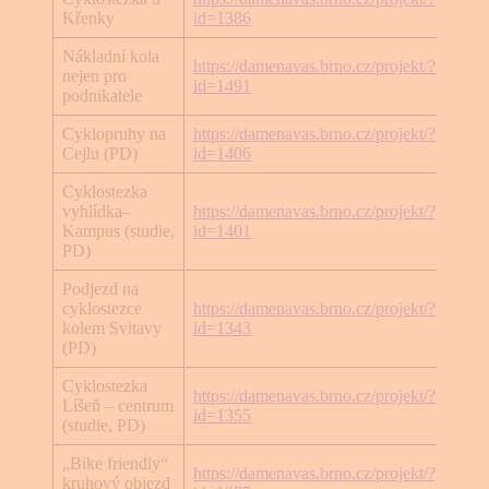
Cykl
Křenky
id=1386
Nákladní kola
https://damenavas.brno.cz/projekt/?
nejen pro
Cykl
id=1491
podnikatele
Cyklopruhy na
https://damenavas.brno.cz/projekt/?
Cykl
Cejlu (PD)
id=1406
Cyklostezka
vyhlídka–
https://damenavas.brno.cz/projekt/?
Cykl
Kampus (studie,
id=1401
PD)
Podjezd na
cyklostezce
https://damenavas.brno.cz/projekt/?
Cykl
kolem Svitavy
id=1343
(PD)
Cyklostezka
https://damenavas.brno.cz/projekt/?
Líšeň – centrum
Cykl
id=1355
(studie, PD)
„Bike friendly“
https://damenavas.brno.cz/projekt/?
kruhový objezd
Cykl