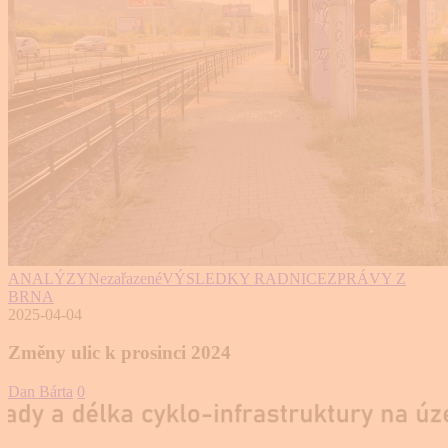
ANALÝZY
Nezařazené
VÝSLEDKY RADNICE
ZPRÁVY Z
BRNA
2025-04-04
Změny ulic k prosinci 2024
Dan Bárta
0