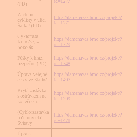
id=1277
(PD)
Zachraň
https://damenavas.brno.cz/projekt/?
cyklisty v ulici
Cykl
id=1271
Šárka! (PD)
Cyklotrasa
https://damenavas.brno.cz/projekt/?
Kníničky –
Cykl
id=1329
Sokolák
Pěšky k hrázi
https://damenavas.brno.cz/projekt/?
Pěší 
bezpečně (PD)
id=1348
Úprava veřejné
https://damenavas.brno.cz/projekt/?
Pěší
cesty ve Slatině
id=1497
Krytá zastávka
https://damenavas.brno.cz/projekt/?
s ostrůvkem na
MH
id=1299
konečné 55
(Cyklo)zastávka
https://damenavas.brno.cz/projekt/?
Veře
u černovické
id=1478
prost
Svitavy
Úprava