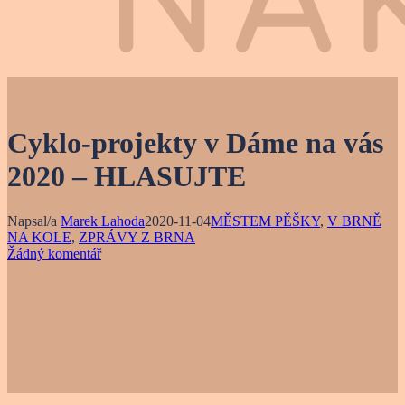
Cyklo-projekty v Dáme na vás
2020 – HLASUJTE
Napsal/a
Marek Lahoda
2020-11-04
MĚSTEM PĚŠKY
,
V BRNĚ
NA KOLE
,
ZPRÁVY Z BRNA
Žádný komentář