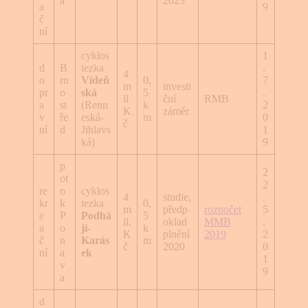
a
2023
a
9
č
ní
cyklos
1
d
B
tezka
.
4
o
rn
Vídeň
0,
7
m
investi
pr
o
ská
5
.
il
ční
RMB
a
st
(Renn
k
2
K
záměr
v
ře
eská-
m
0
č
ní
d
Jihlavs
1
ká)
9
p
2
ot
2
re
o
cyklos
4
studie,
.
kr
k
tezka
0,
m
předp
rozpočet
5
e
P
Podhá
5
il.
oklad
MMB
.
a
o
jí-
k
K
plnění
2019
2
č
n
Karás
m
č
2020
0
ní
a
ek
1
v
9
a
d