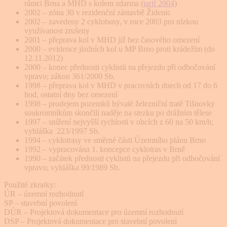
rámci Brna a MHD s kolem zdarma (
tarif 2004
)
2002 – zóna 30 v rezidenční zástavbě Židenic
2002 – zavedeny 2 cyklobusy, v roce 2003 pro nízkou
využívanost zrušeny
2001 – přeprava kol v MHD již bez časového omezení
2000 – evidence jízdních kol u MP Brno proti krádežím (do
12.11.2012)
2000 – konec přednosti cyklistů na přejezdu při odbočování
vpravo; zákon 361/2000 Sb.
1998 – přeprava kol v MHD v pracovních dnech od 17 do 6
hod, ostatní dny bez omezení
1998 – prodejem pozemků bývalé železniční tratě Tišnovky
soukromníkům skončili naděje na stezku po drážním tělese
1997 – snížení nejvyšší rychlosti v obcích z 60 na 50 km/h;
vyhláška 223/1997 Sb.
1994 – cyklotrasy ve směrné části Územního plánu Brno
1992 – vypracována 1. koncepce cyklotras v Brně
1990 – začátek přednosti cyklistů na přejezdu při odbočování
vpravo; vyhláška 99/1989 Sb.
Použité zkratky:
ÚR – územní rozhodnutí
SP – stavební povolení
DÚR – Projektová dokumentace pro územní rozhodnutí
DSP – Projektová dokumentace pro stavební povolení