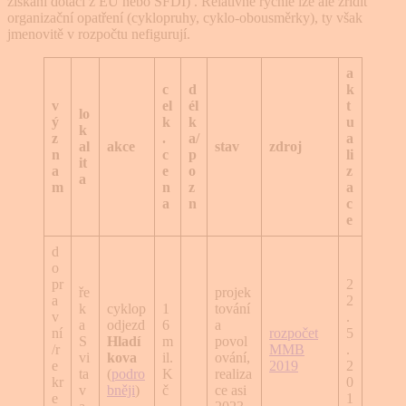
získání dotací z EU nebo SFDI) . Relativně rychle lze ale zřídit
organizační opatření (cyklopruhy, cyklo-obousměrky), ty však
jmenovitě v rozpočtu nefigurují.
a
c
d
k
v
el
él
t
lo
ý
k
k
u
k
z
.
a/
a
al
akce
stav
zdroj
n
c
p
li
it
a
e
o
z
a
m
n
z
a
a
n
c
e
d
o
pr
2
ře
projek
a
2
k
cyklop
1
tování
v
.
a
odjezd
6
a
ní
rozpočet
5
S
Hladí
m
povol
/r
MMB
.
vi
kova
il.
ování,
e
2019
2
ta
(
podro
K
realiza
kr
0
v
bněji
)
č
ce asi
e
1