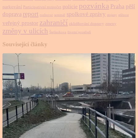
pozvánka
Praha
pěší
policie
parkování
Participativní rozpočet
report
doprava
spolkové zprávy
rozhovor
seminář
stojany
stížnost
zahraničí
veřejný prostor
zklidňování dopravy
zmeny
změny v ulicích
Štefánikova
životní prostředí
Související články