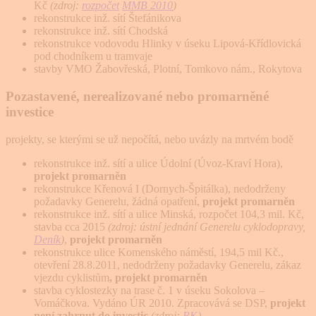
Kč
(zdroj:
rozpočet
MMB 2010
)
rekonstrukce inž. sítí Štefánikova
rekonstrukce inž. sítí Chodská
rekonstrukce vodovodu Hlinky v úseku Lipová-Křídlovická
pod chodníkem u tramvaje
stavby VMO Žabovřeská, Plotní, Tomkovo nám., Rokytova
Pozastavené, nerealizované nebo promarněné
investice
projekty, se kterými se už nepočítá, nebo uvázly na mrtvém bodě
rekonstrukce inž. sítí a ulice Údolní (Úvoz-Kraví Hora),
projekt promarněn
rekonstrukce Křenová I (Dornych-Špitálka), nedodrženy
požadavky Generelu, žádná opatření,
projekt promarněn
rekonstrukce inž. sítí a ulice Minská, rozpočet 104,3 mil. Kč,
stavba cca 2015
(zdroj: ústní jednání Generelu cyklodopravy,
Deník
)
,
projekt promarněn
rekonstrukce ulice Komenského náměstí, 194,5 mil Kč.,
otevření 28.8.2011, nedodrženy požadavky Generelu, zákaz
vjezdu cyklistům
, projekt promarněn
stavba cyklostezky na trase č. 1 v úseku Sokolova –
Vomáčkova. Vydáno ÚR 2010. Zpracovává se DSP,
projekt
není zahrnut do investic
(zdroj:
BK
)