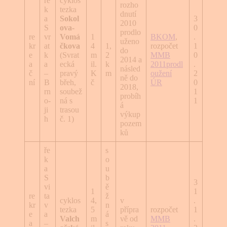
ře
cyklos
rozho
k
tezka
dnutí
a
Sokol
3
2010
S
ova-
0
prodlo
re
vr
Vomá
1
BKOM
,
.
uženo
kr
at
čkova
4
1,
rozpočet
1
do
e
k
(Svrat
m
2
MMB
0
2014 a
a
a
ecká
il.
k
2011
prodl
.
násled
č
–
pravý
K
m
oužení
2
ně do
ní
B
břeh,
č
ÚR
0
2018,
rn
soubež
1
probíh
o-
ná s
1
á
ji
trasou
výkup
h
č. 1)
pozem
ků
ře
s
k
o
a
u
S
b
3
vi
ě
1
1
re
ta
ž
cyklos
4,
v
.
kr
v
n
tezka
5
přípra
rozpočet
1
e
a
á
Valch
m
vě od
MMB
.
a
–
s