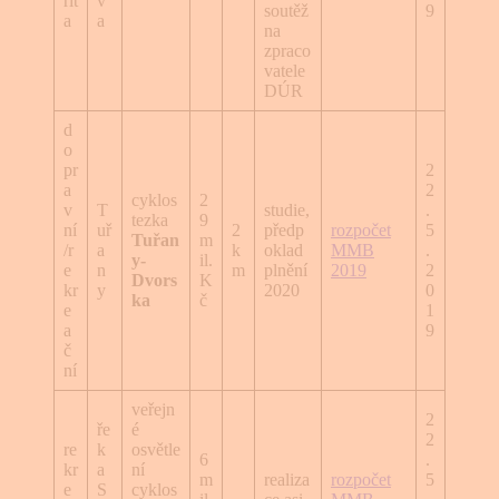
rit
v
soutěž
9
a
a
na
zpraco
vatele
DÚR
d
o
pr
2
a
2
cyklos
2
v
T
studie,
.
tezka
9
ní
uř
2
předp
rozpočet
5
Tuřan
m
/r
a
k
oklad
MMB
.
y-
il.
e
n
m
plnění
2019
2
Dvors
K
kr
y
2020
0
ka
č
e
1
a
9
č
ní
veřejn
2
ře
é
2
re
k
osvětle
6
.
kr
a
ní
m
realiza
rozpočet
5
e
S
cyklos