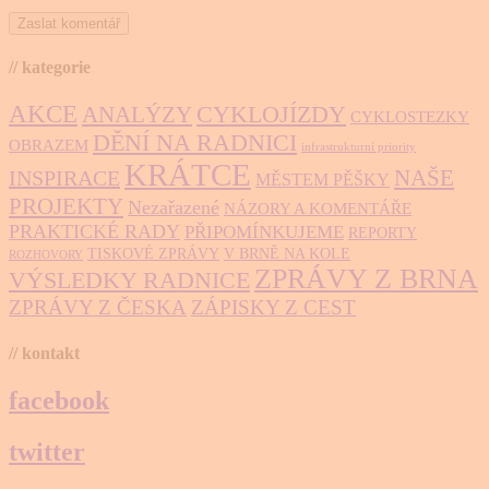
// kategorie
AKCE
CYKLOJÍZDY
ANALÝZY
CYKLOSTEZKY
DĚNÍ NA RADNICI
OBRAZEM
infrastrukturní priority
KRÁTCE
NAŠE
INSPIRACE
MĚSTEM PĚŠKY
PROJEKTY
Nezařazené
NÁZORY A KOMENTÁŘE
PRAKTICKÉ RADY
PŘIPOMÍNKUJEME
REPORTY
TISKOVÉ ZPRÁVY
V BRNĚ NA KOLE
ROZHOVORY
ZPRÁVY Z BRNA
VÝSLEDKY RADNICE
ZPRÁVY Z ČESKA
ZÁPISKY Z CEST
// kontakt
facebook
twitter