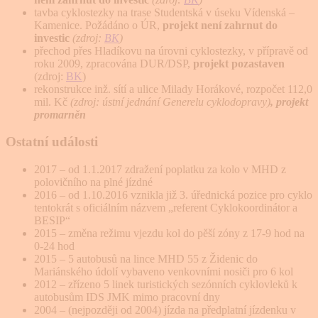
tavba cyklostezky na trase Studentská v úseku Vídenská –
Kamenice. Požádáno o ÚR,
projekt není zahrnut do
investic
(zdroj:
BK
)
přechod přes Hladíkovu na úrovni cyklostezky, v přípravě od
roku 2009, zpracována DUR/DSP,
projekt pozastaven
(zdroj:
BK
)
rekonstrukce inž. sítí a ulice Milady Horákové, rozpočet 112,0
mil. Kč
(zdroj: ústní jednání Generelu cyklodopravy)
, projekt
promarněn
Ostatní události
2017 – od 1.1.2017 zdražení poplatku za kolo v MHD z
polovičního na plné jízdné
2016 – od 1.10.2016 vznikla již 3. úřednická pozice pro cyklo
tentokrát s oficiálním názvem „referent Cyklokoordinátor a
BESIP“
2015 – změna režimu vjezdu kol do pěší zóny z 17-9 hod na
0-24 hod
2015 – 5 autobusů
na lince MHD 55 z Židenic do
Mariánského údolí vybaveno venkovními nosiči pro 6 kol
2012 – zřízeno 5 linek turistických sezónních cyklovleků k
autobusům IDS JMK mimo pracovní dny
2004 – (nejpozději od 2004) jízda na předplatní jízdenku v