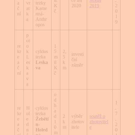
il.
ce asi
MMB
.
a
vr
tezky
K
2020
2019
2
č
at
Kame
č
0
ní
k
nná-
1
a
Anthr
9
opos
p
ot
re
o
1
kr
k
cyklos
5
2,
investi
e
L
tezka
m
5
ční
a
es
Leska
il
k
záměr
č
k
va
K
m
ní
a
č
v
a
o
d
1
h
re
H
cyklos
.
a
kr
ol
tezka
7
d
2
výběr
soutěž o
e
e
Žebětí
.
1
k
zhotov
zhotovitel
a
d
n-
2
0
m
itele
e
č
n
Holed
0
m