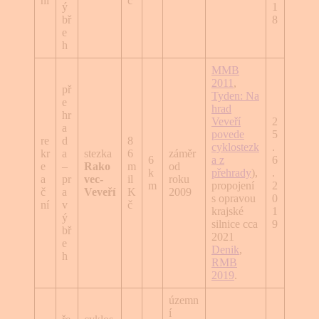
ní
č
ý
1
bř
8
e
h
MMB
2011
,
př
Tyden: Na
e
hrad
hr
Veveří
2
a
povede
5
re
d
8
cyklostezk
.
kr
a
stezka
6
záměr
6
a z
6
e
–
Rako
m
od
k
přehrady
),
.
a
pr
vec-
il
roku
m
propojení
2
č
a
Veveří
K
2009
s opravou
0
ní
v
č
krajské
1
ý
silnice cca
9
bř
2021
e
Denik
,
h
RMB
2019
.
územn
í