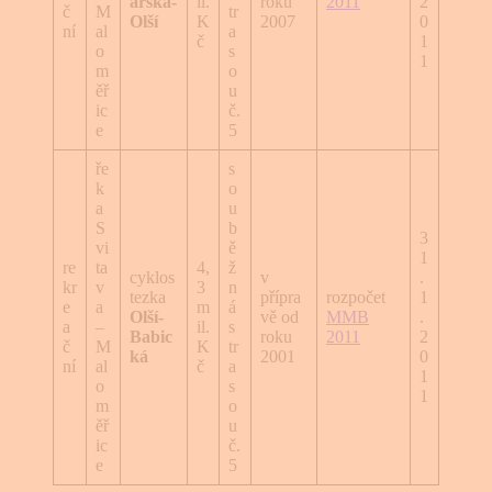
ařská-
il.
roku
2011
2
č
M
tr
Olší
K
2007
0
ní
al
a
č
1
o
s
1
m
o
ěř
u
ic
č.
e
5
ře
s
k
o
a
u
S
b
3
vi
ě
1
re
ta
4,
ž
cyklos
v
.
kr
v
3
n
tezka
přípra
rozpočet
1
e
a
m
á
Olší-
vě od
MMB
.
a
–
il.
s
Babic
roku
2011
2
č
M
K
tr
ká
2001
0
ní
al
č
a
1
o
s
1
m
o
ěř
u
ic
č.
e
5