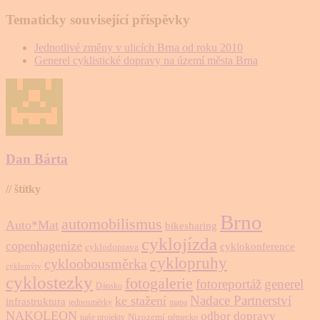
Tematicky související příspěvky
Jednotlivé změny v ulicích Brna od roku 2010
Generel cyklistické dopravy na území města Brna
Dan Bárta
// štítky
Brno
automobilismus
Auto*Mat
bikesharing
cyklojízda
copenhagenize
cyklokonference
cyklodoprava
cyklopruhy
cykloobousměrka
cyklomýty
cyklostezky
fotogalerie
fotoreportáž
generel
Dánsko
Nadace Partnerství
ke stažení
infrastruktura
jednosměrky
mapa
NAKOLEON
odbor dopravy
Nizozemí
naše projekty
německo