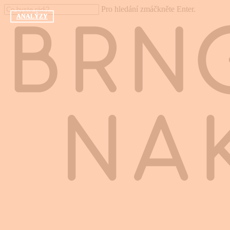
Skip
Pro hledání zmáčkněte Enter.
to
ANALÝZY
ANALÝZY
ANALÝZY
Close
main
Search
content