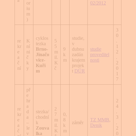
a
or
02/2012
iu
m
)
3
0
cyklos
studie,
re
K
5
.
tezka
v
kr
ní
5
1
Brno-
9
dubnu
studie
e
ni
m
2
Jinačo
k
zadán
proveditel
a
č
il.
.
vice-
m
krajem
nosti
č
k
K
2
Kuři
projek
ní
y
č
0
m
t
DÚR
1
7
př
e
hr
2
a
4
re
2
d
stezka/
.
kr
7
0,
a
chodní
3
e
m
8
TZ MMB
,
–
k
záměr
.
a
il.
k
Denik
le
Zouva
2
č
K
m
v
lka
0