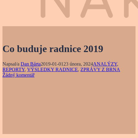
Co buduje radnice 2019
Napsal/a
Dan Bárta
2019-01-01
23 února, 2024
ANALÝZY
,
REPORTY
,
VÝSLEDKY RADNICE
,
ZPRÁVY Z BRNA
Žádný komentář