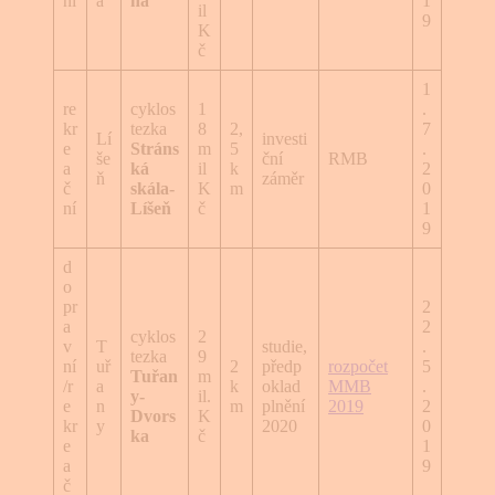
ní
á
ná
1
il
9
K
č
1
re
cyklos
1
.
kr
tezka
8
2,
7
Lí
investi
e
Stráns
m
5
.
še
ční
RMB
a
ká
il
k
2
ň
záměr
č
skála-
K
m
0
ní
Líšeň
č
1
9
d
o
pr
2
a
2
cyklos
2
v
T
studie,
.
tezka
9
ní
uř
2
předp
rozpočet
5
Tuřan
m
/r
a
k
oklad
MMB
.
y-
il.
e
n
m
plnění
2019
2
Dvors
K
kr
y
2020
0
ka
č
e
1
a
9
č