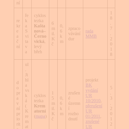
ní
1
ře
cyklos
8
re
k
tezka
6
.
kr
a
Kašta
0,
m
zpraco
7
e
S
nová–
6
rada
il.
vávání
.
a
vi
Černo
k
MMB
K
dur
2
č
ta
vická
,
m
č
0
ní
v
levý
1
a
břeh
8
ul
.
Ji
hl
projekt
d
a
BK
o
5
vs
vydání
pr
1
zrušen
.
k
cyklos
UR
a
5
0,
é
3
á
tezka
10/2010
,
v
m
6
územn
.
(
Krem
přerušení
ní
il.
k
í
2
K
atorní
UR
pr
K
m
rozho
0
re
(
mapa
)
01/2011
,
io
č
dnutí
1
m
zrušené
rit
2
at
UR