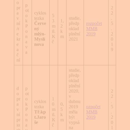
o
p
pr
2
ot
a
cyklos
2
o
5
v
tezka
studie,
.
k
3
1,
ní
Červe
předp
rozpočet
5
P
m
2
/r
ný
oklad
MMB
.
o
il.
k
e
mlýn-
plnění
2019
2
n
K
m
kr
Myslí
2021
0
a
č
e
nova
1
v
a
9
a
č
ní
studie,
předp
oklad
plnění
d
p
2020,
2
o
ot
v
2
pr
o
1
cyklos
dubnu
.
a
k
0
0,
tezka
2019
ozpočet
5
v
P
m
5
Tř.kp
měla
MMB
.
ní
o
il.
k
t.Jaro
být
2019
2
pr
n
K
m
še
vypsá
0
io
a
č
na
1