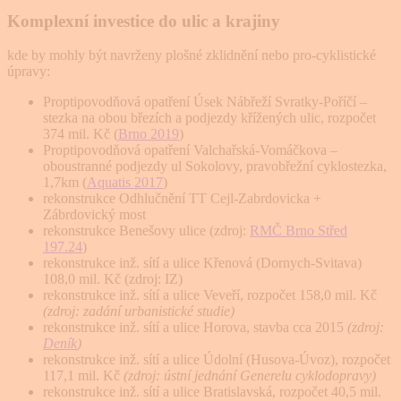
Komplexní investice do ulic a krajiny
kde by mohly být navrženy plošné zklidnění nebo pro-cyklistické
úpravy:
Proptipovodňová opatření Úsek Nábřeží Svratky-Poříčí –
stezka na obou březích a podjezdy křížených ulic, rozpočet
374 mil. Kč (
Brno 2019
)
Proptipovodňová opatření Valchařská-Vomáčkova –
oboustranné podjezdy ul Sokolovy, pravobřežní cyklostezka,
1,7km (
Aquatis 2017
)
rekonstrukce Odhlučnění TT Cejl-Zabrdovicka +
Zábrdovický most
rekonstrukce Benešovy ulice (zdroj:
RMČ Brno Střed
197.24
)
rekonstrukce inž. sítí a ulice Křenová (Dornych-Svitava)
108,0 mil. Kč (zdroj: IZ)
rekonstrukce inž. sítí a ulice Veveří, rozpočet 158,0 mil. Kč
(zdroj: zadání urbanistické studie)
rekonstrukce inž. sítí a ulice Horova, stavba cca 2015
(zdroj:
Deník
)
rekonstrukce inž. sítí a ulice Údolní (Husova-Úvoz), rozpočet
117,1 mil. Kč
(zdroj: ústní jednání Generelu cyklodopravy)
rekonstrukce inž. sítí a ulice Bratislavská, rozpočet 40,5 mil.