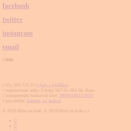
facebook
twitter
instagram
email
// info
Brno na kole, zapsaný spolek
// ičo: 265 716 25 (
výpis z rejstříku
)
// registrované sídlo: Údolní 567/33, 602 00, Brno
// transparentní bankovní účet:
2900834931/2010
// pro média:
kontakt, ke stažení
© 2026 Brno na kole. © 2019 Brno na kole z.s.
twitter
facebook
youtube