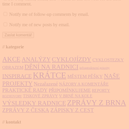
time I comment.
Notify me of follow-up comments by email.
Notify me of new posts by email.
// kategorie
AKCE
CYKLOJÍZDY
ANALÝZY
CYKLOSTEZKY
DĚNÍ NA RADNICI
OBRAZEM
infrastrukturní priority
KRÁTCE
NAŠE
INSPIRACE
MĚSTEM PĚŠKY
PROJEKTY
Nezařazené
NÁZORY A KOMENTÁŘE
PRAKTICKÉ RADY
PŘIPOMÍNKUJEME
REPORTY
TISKOVÉ ZPRÁVY
V BRNĚ NA KOLE
ROZHOVORY
ZPRÁVY Z BRNA
VÝSLEDKY RADNICE
ZPRÁVY Z ČESKA
ZÁPISKY Z CEST
// kontakt