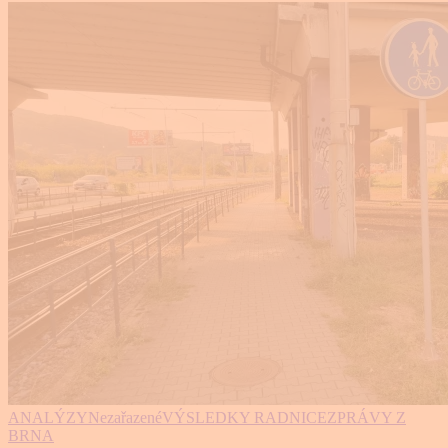
ANALÝZY
Nezařazené
VÝSLEDKY RADNICE
ZPRÁVY Z
BRNA