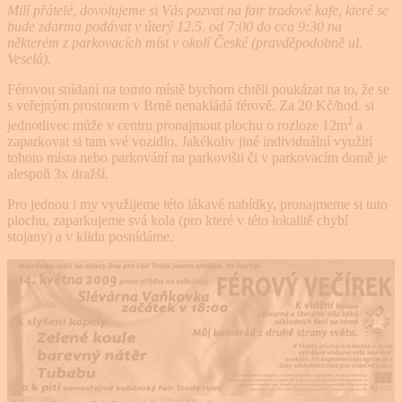
Milí přátelé, dovolujeme si Vás pozvat na fair tradové kafe, které se
bude zdarma podávat v úterý 12.5. od 7:00 do cca 9:30 na
některém z parkovacích míst v okolí České (pravděpodobně ul.
Veselá).
Férovou snídaní na tomto místě bychom chtěli poukázat na to, že se
s veřejným prostorem v Brně nenakládá férově. Za 20 Kč/hod. si
2
jednotlivec může v centru pronajmout plochu o rozloze 12m
a
zaparkovat si tam své vozidlo. Jakékoliv jiné individuální využití
tohoto místa nebo parkování na parkovišti či v parkovacím domě je
alespoň 3x dražší.
Pro jednou i my využijeme této lákavé nabídky, pronajmeme si tuto
plochu, zaparkujeme svá kola (pro které v této lokalitě chybí
stojany) a v klidu posnídáme.