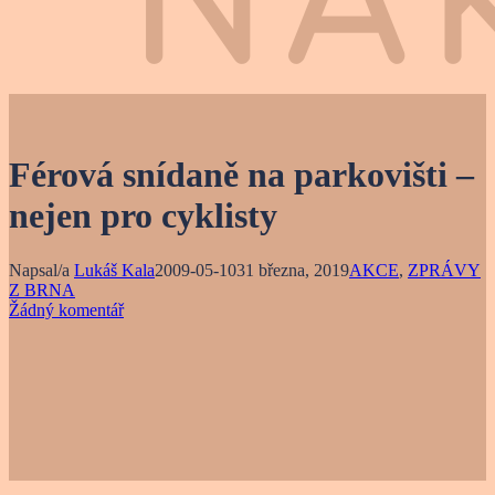
Férová snídaně na parkovišti –
nejen pro cyklisty
Napsal/a
Lukáš Kala
2009-05-10
31 března, 2019
AKCE
,
ZPRÁVY
Z BRNA
Žádný komentář