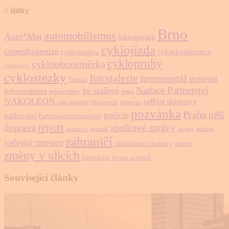
// štítky
Brno
automobilismus
Auto*Mat
bikesharing
cyklojízda
copenhagenize
cyklokonference
cyklodoprava
cyklopruhy
cykloobousměrka
cyklomýty
cyklostezky
fotogalerie
fotoreportáž
generel
Dánsko
Nadace Partnerství
ke stažení
infrastruktura
jednosměrky
mapa
NAKOLEON
odbor dopravy
Nizozemí
naše projekty
německo
pozvánka
Praha
pěší
policie
parkování
Participativní rozpočet
report
doprava
spolkové zprávy
rozhovor
seminář
stojany
stížnost
zahraničí
veřejný prostor
zklidňování dopravy
zmeny
změny v ulicích
Štefánikova
životní prostředí
Související články