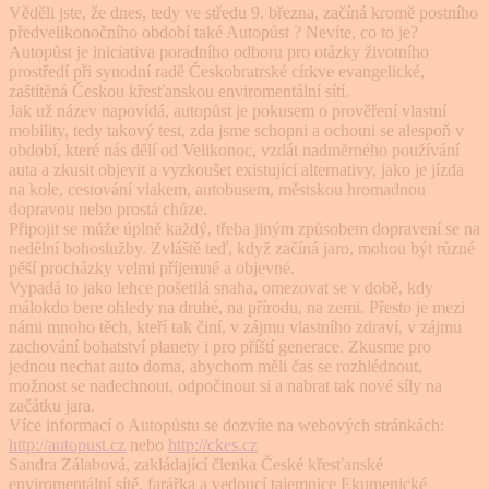
Věděli jste, že dnes, tedy ve středu 9. března, začíná kromě postního
předvelikonočního období také Autopůst ? Nevíte, co to je?
Autopůst je iniciativa poradního odboru pro otázky životního
prostředí při synodní radě Českobratrské církve evangelické,
zaštítěná Českou křesťanskou enviromentální sítí.
Jak už název napovídá, autopůst je pokusem o prověření vlastní
mobility, tedy takový test, zda jsme schopni a ochotni se alespoň v
období, které nás dělí od Velikonoc, vzdát nadměrného používání
auta a zkusit objevit a vyzkoušet existující alternativy, jako je jízda
na kole, cestování vlakem, autobusem, městskou hromadnou
dopravou nebo prostá chůze.
Připojit se může úplně každý, třeba jiným způsobem dopravení se na
nedělní bohoslužby. Zvláště teď, když začíná jaro, mohou být různé
pěší procházky velmi příjemné a objevné.
Vypadá to jako lehce pošetilá snaha, omezovat se v době, kdy
málokdo bere ohledy na druhé, na přírodu, na zemi. Přesto je mezi
námi mnoho těch, kteří tak činí, v zájmu vlastního zdraví, v zájmu
zachování bohatství planety i pro příští generace. Zkusme pro
jednou nechat auto doma, abychom měli čas se rozhlédnout,
možnost se nadechnout, odpočinout si a nabrat tak nové síly na
začátku jara.
Více informací o Autopůstu se dozvíte na webových stránkách:
http://autopust.cz
nebo
http://ckes.cz
Sandra Zálabová, zakládající členka České křesťanské
enviromentální sítě, farářka a vedoucí tajemnice Ekumenické