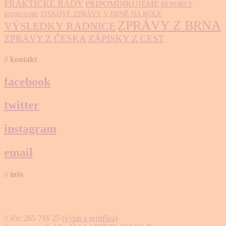
PRAKTICKÉ RADY
PŘIPOMÍNKUJEME
REPORTY
TISKOVÉ ZPRÁVY
V BRNĚ NA KOLE
ROZHOVORY
ZPRÁVY Z BRNA
VÝSLEDKY RADNICE
ZPRÁVY Z ČESKA
ZÁPISKY Z CEST
// kontakt
facebook
twitter
instagram
email
// info
Brno na kole, zapsaný spolek
// ičo: 265 716 25 (
výpis z rejstříku
)