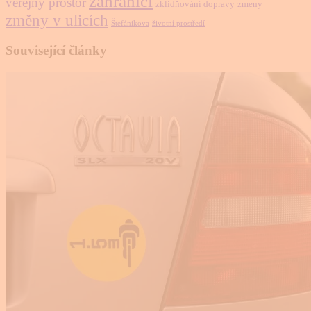
zahraničí
veřejný prostor
zklidňování dopravy
zmeny
změny v ulicích
Štefánikova
životní prostředí
Související články