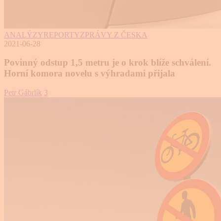
ANALÝZY
REPORTY
ZPRÁVY Z ČESKA
2021-06-28
Povinný odstup 1,5 metru je o krok blíže schválení.
Horní komora novelu s výhradami přijala
Petr Gábrlík
3