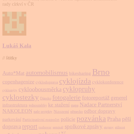
rady církví v ČR
Lukáš Kala
// štítky
Brno
automobilismus
Auto*Mat
bikesharing
cyklojízda
copenhagenize
cyklokonference
cyklodoprava
cyklopruhy
cykloobousměrka
cyklomýty
cyklostezky
fotogalerie
fotoreportáž
generel
Dánsko
Nadace Partnerství
ke stažení
infrastruktura
jednosměrky
mapa
NAKOLEON
odbor dopravy
Nizozemí
naše projekty
německo
pozvánka
Praha
pěší
policie
parkování
Participativní rozpočet
report
doprava
spolkové zprávy
rozhovor
seminář
stojany
stížnost