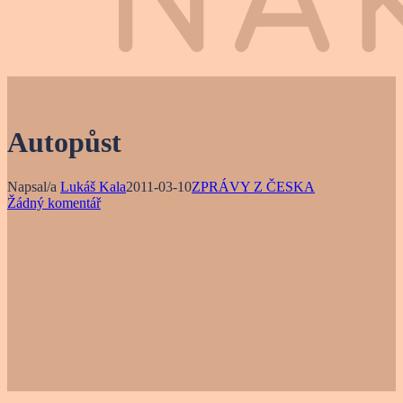
Autopůst
Napsal/a
Lukáš Kala
2011-03-10
ZPRÁVY Z ČESKA
Žádný komentář