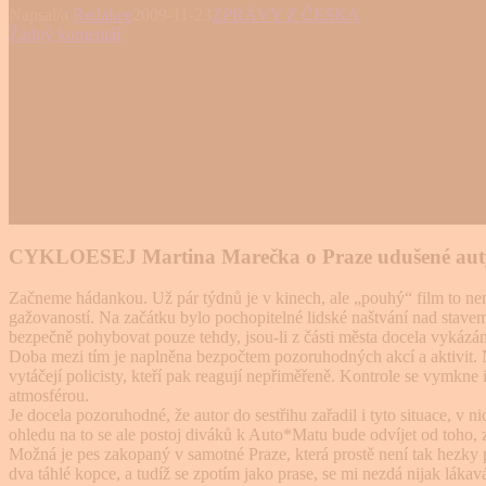
Napsal/a
Redakce
2009-11-23
ZPRÁVY Z ČESKA
Žádný komentář
CYKLOESEJ Martina Marečka o Praze udušené aut
Začneme hádankou. Už pár týd­nů je v kinech, ale „pouhý“ film to nen
gažovaností. Na začátku bylo po­chopitelné lidské naštvání nad sta­ve
bezpečně pohybovat pouze tehdy, jsou-li z části města docela vykázá
Doba mezi tím je naplněna bezpočtem pozoruhodných akcí a aktivit. Něk
vytáčejí policisty, kteří pak reagují nepřiměřeně. Kontrole se vymkn
atmosférou.
Je docela pozoruhodné, že autor do sestřihu zařadil i tyto situace, v
ohledu na to se ale postoj diváků k Auto*Matu bude odvíjet od toho, z
Možná je pes zakopaný v samot­né Praze, která prostě není tak hez­ky
dva táhlé kopce, a tudíž se zpotím jako prase, se mi nezdá nijak lá