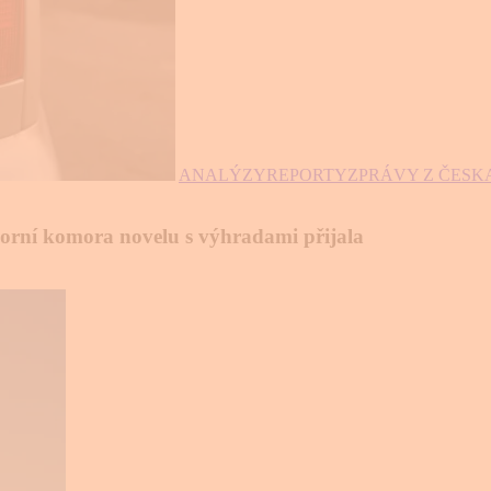
ANALÝZY
REPORTY
ZPRÁVY Z ČESK
 Horní komora novelu s výhradami přijala