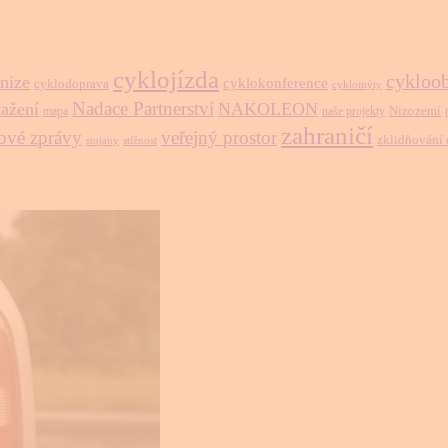
cyklojízda
cykloo
nize
cyklokonference
cyklodoprava
cyklomýty
Nadace Partnerství
tažení
NAKOLEON
Nizozemí
mapa
naše projekty
zahraničí
ové zprávy
veřejný prostor
zklidňování
stojany
stížnost