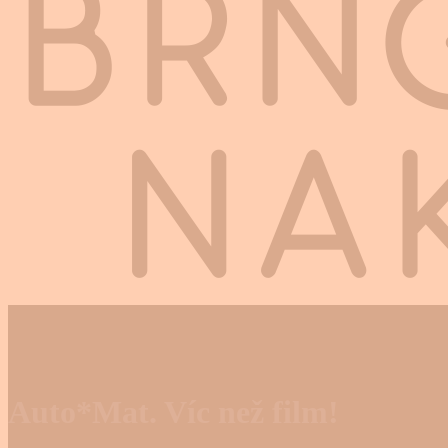
Auto*Mat. Víc než film!