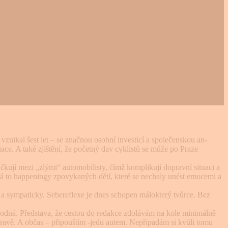
znikal šest let – se značnou osobní investicí a společenskou an­
ce. A také zjištění, že počet­ný dav cyklistů se může po Praze
čkují mezi „zlými“ auto­mobilisty, čímž komplikují dopravní situaci a
íná to happeningy zpovykaných dětí, které se nechaly unést emocemi a
ě a sympaticky. Sebereflexe je dnes schopen málokterý tvůr­ce. Bez
hodná. Představa, že cestou do re­dakce zdolávám na kole minimálně
pravě. A občas – připouštím -jedu autem. Nepřipadám si kvůli tomu