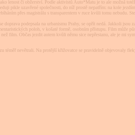
ako lenost či obžerství. Podle aktivistů Auto*Matu je to ale možná totéž
eduji pikle uzavřené společnos­ti, do níž prostě nepatřím: na kole jezdím
íháním přes magistrálu s transparentem v ruce kvůli tomu nebudu. Stejn
se doprava podepsala na urba­nismu Prahy, se opřít nedá. Jak­koli jsou 
mentaristických poloh, v košaté formě, osobním přístupu. Film může půs
íc než film. Občas jezdit autem kvůli němu sice nepřestanu, ale je mi 
u té­měř nevětrali. Na protější křižovatce se pravidelně objevovaly fl