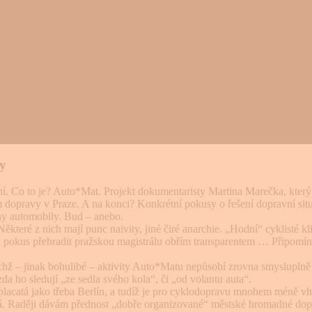
y
í. Co to je? Auto*Mat. Projekt dokumentaristy Martina Marečka, který v
m dopravy v Praze. A na konci? Konkrétní pokusy o řešení doprav­ní situa
­ny automobily. Bud – anebo.
teré z nich mají punc naivity, jiné čiré anarchie. „Hodní“ cyklisté kli
e i pokus přehradit praž­skou magistrálu obřím transparen­tem … Připom
 nichž – jinak bohulibé – aktivity Auto*Matu nepůsobí zrovna smys­lupln
da ho sledují „ze sedla svého kola“, či „od volantu auta“.
 placatá jako třeba Berlín, a tudíž je pro cyklodopravu mnohem méně v
ka­vá. Raději dávám přednost „dobře organizované“ městské hromadné do