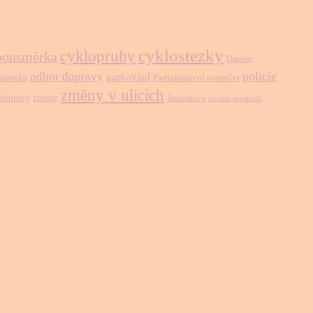
cyklostezky
cyklopruhy
bousměrka
Dánsko
policie
odbor dopravy
parkování
Participativní rozpočet
německo
změny v ulicích
 dopravy
zmeny
Štefánikova
životní prostředí