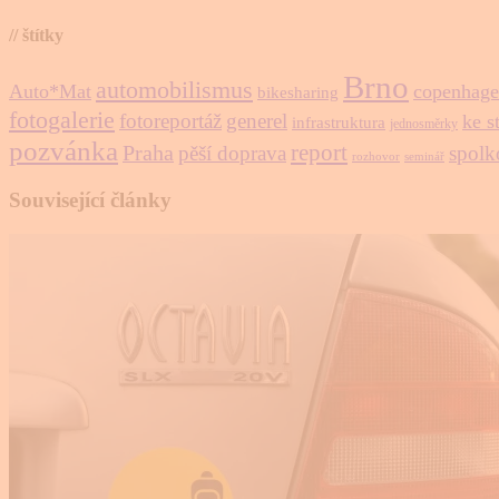
// štítky
Brno
automobilismus
Auto*Mat
copenhage
bikesharing
fotogalerie
fotoreportáž
generel
ke s
infrastruktura
jednosměrky
pozvánka
report
Praha
pěší doprava
spolk
rozhovor
seminář
Související články