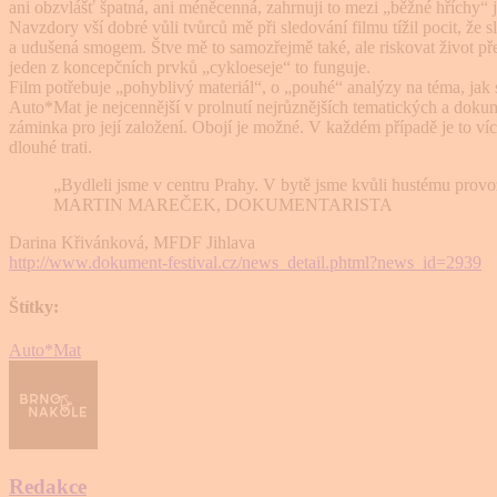
ani obzvlášť špatná, ani mé­něcenná, zahrnuji to mezi „běžné hříchy“ j
Navzdory vší dobré vůli tvůrců mě při sledování filmu tížil pocit, že sl
a udušená smogem. Štve mě to samozřejmě také, ale riskovat život přeb
jeden z koncepčních prvků „cykloeseje“ to funguje.
Film potřebuje „pohyblivý ma­teriál“, o „pouhé“ analýzy na téma, jak 
Auto*Mat je nejcen­nější v prolnutí nejrůznějších te­matických a doku
zámin­ka pro její založení. Obojí je mož­né. V každém případě je to v
dlouhé trati.
„Bydleli jsme v centru Prahy. V bytě jsme kvůli hustému provoz
MARTIN MAREČEK, DOKUMENTARISTA
Darina Křivánková, MFDF Jihlava
http://www.dokument-festival.cz/news_detail.phtml?news_id=2939
Štítky:
Auto*Mat
Redakce