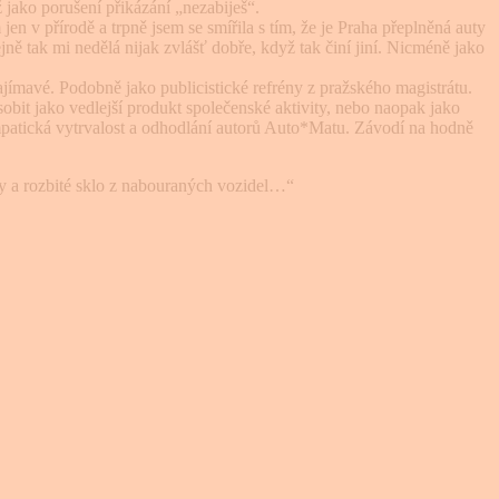
 jako porušení přikázá­ní „nezabiješ“.
 jen v přírodě a trpně jsem se smířila s tím, že je Praha přeplněná auty
ě tak mi nedělá ni­jak zvlášť dobře, když tak činí jiní. Nicméně jako
zajímavé. Podobně jako publicistické refrény z pražského magistrátu.
obit jako vedlejší produkt společenské ak­tivity, nebo naopak jako
sympatická vytrvalost a odhodlání autorů Auto*Matu. Závodí na hodně
eky a rozbité sklo z nabouraných vozidel…“