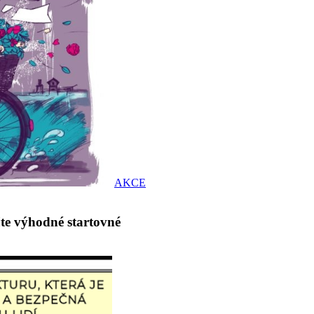
AKCE
jte výhodné startovné