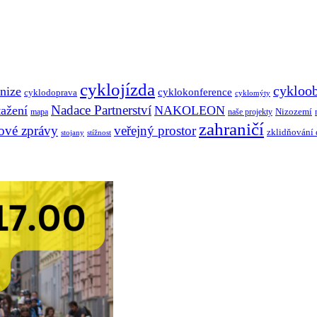
cyklojízda
cykloo
nize
cyklokonference
cyklodoprava
cyklomýty
Nadace Partnerství
tažení
NAKOLEON
Nizozemí
mapa
naše projekty
zahraničí
ové zprávy
veřejný prostor
zklidňování
stojany
stížnost