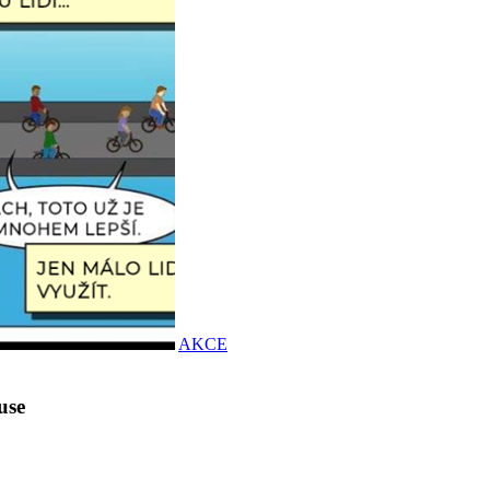
AKCE
use