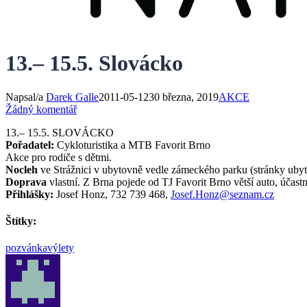
13.– 15.5. Slovácko
Napsal/a
Darek Galle
2011-05-12
30 března, 2019
AKCE
Žádný komentář
13.– 15.5. SLOVÁCKO
Pořadatel:
Cykloturistika a MTB Favorit Brno
Akce pro rodiče s dětmi.
Nocleh
ve Strážnici v ubytovně vedle zámeckého parku (stránky ubyto
Doprava
vlastní. Z Brna pojede od TJ Favorit Brno větší auto, účastní
Přihlášky:
Josef Honz, 732 739 468,
Josef.Honz@seznam.cz
Štítky:
pozvánka
výlety