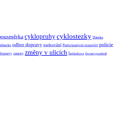
cyklostezky
cyklopruhy
bousměrka
Dánsko
policie
odbor dopravy
parkování
Participativní rozpočet
německo
změny v ulicích
 dopravy
zmeny
Štefánikova
životní prostředí