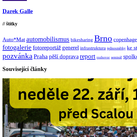
Darek Galle
// štítky
Brno
automobilismus
Auto*Mat
copenhage
bikesharing
fotogalerie
fotoreportáž
generel
ke s
infrastruktura
jednosměrky
pozvánka
report
Praha
pěší doprava
spolk
rozhovor
seminář
Související články