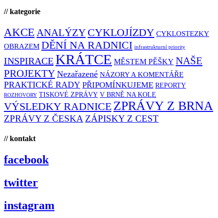
// kategorie
AKCE
CYKLOJÍZDY
ANALÝZY
CYKLOSTEZKY
DĚNÍ NA RADNICI
OBRAZEM
infrastrukturní priority
KRÁTCE
NAŠE
INSPIRACE
MĚSTEM PĚŠKY
PROJEKTY
Nezařazené
NÁZORY A KOMENTÁŘE
PRAKTICKÉ RADY
PŘIPOMÍNKUJEME
REPORTY
TISKOVÉ ZPRÁVY
V BRNĚ NA KOLE
ROZHOVORY
ZPRÁVY Z BRNA
VÝSLEDKY RADNICE
ZPRÁVY Z ČESKA
ZÁPISKY Z CEST
// kontakt
facebook
twitter
instagram