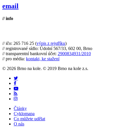
email
// info
Brno na kole, zapsaný spolek
// ičo: 265 716 25 (
výpis z rejstříku
)
// registrované sídlo: Údolní 567/33, 602 00, Brno
// transparentní bankovní účet:
2900834931/2010
// pro média:
kontakt, ke stažení
© 2026 Brno na kole. © 2019 Brno na kole z.s.
twitter
facebook
youtube
RSS
instagram
Close
Články
Menu
Cyklomapa
Co můžete udělat
O nás