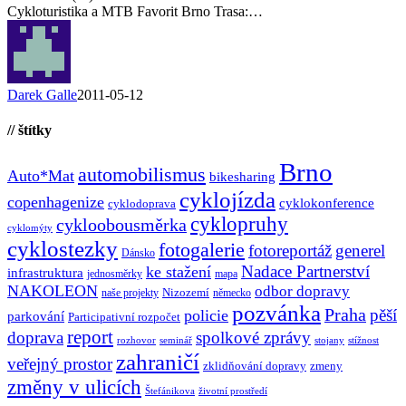
Cykloturistika a MTB Favorit Brno Trasa:…
Darek Galle
2011-05-12
// štítky
Brno
automobilismus
Auto*Mat
bikesharing
cyklojízda
copenhagenize
cyklokonference
cyklodoprava
cyklopruhy
cykloobousměrka
cyklomýty
cyklostezky
fotogalerie
fotoreportáž
generel
Dánsko
Nadace Partnerství
ke stažení
infrastruktura
jednosměrky
mapa
NAKOLEON
odbor dopravy
Nizozemí
naše projekty
německo
pozvánka
Praha
pěší
policie
parkování
Participativní rozpočet
report
doprava
spolkové zprávy
rozhovor
seminář
stojany
stížnost
zahraničí
veřejný prostor
zklidňování dopravy
zmeny
změny v ulicích
Štefánikova
životní prostředí