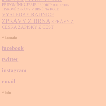
KOMENTÁŘE
PŘIPOMÍNKUJEME
REPORTY
ROZHOVORY
TISKOVÉ ZPRÁVY
V BRNĚ NA KOLE
VÝSLEDKY RADNICE
ZPRÁVY Z BRNA
ZPRÁVY Z
ČESKA
ZÁPISKY Z CEST
// kontakt
facebook
twitter
instagram
email
// info
Brno na kole, zapsaný spolek