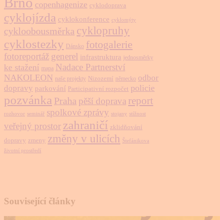
Brno
copenhagenize
cyklodoprava
cyklojízda
cyklokonference
cyklomýty
cyklopruhy
cykloobousměrka
cyklostezky
fotogalerie
Dánsko
fotoreportáž
generel
infrastruktura
jednosměrky
Nadace Partnerství
ke stažení
mapa
NAKOLEON
odbor
Nizozemí
naše projekty
německo
policie
dopravy
parkování
Participativní rozpočet
pozvánka
report
Praha
pěší doprava
spolkové zprávy
rozhovor
seminář
stojany
stížnost
zahraničí
veřejný prostor
zklidňování
změny v ulicích
dopravy
zmeny
Štefánikova
životní prostředí
Související články