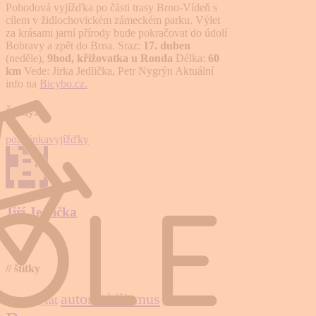
Pohodová vyjížďka po části trasy Brno-Vídeň s
cílem v židlochovickém zámeckém parku. Výlet
za krásami jarní přírody bude pokračovat do údolí
Bobravy a zpět do Brna. Sraz:
17. duben
(neděle),
9hod, křižovatka u Ronda
Délka:
60
km
Vede: Jirka Jedlička, Petr Nygrýn Aktuální
info na
Bicybo.cz.
Štítky:
pozvánka
vyjížďky
Jiří Jedlička
// štítky
automobilismus
Auto*Mat
bikesharing