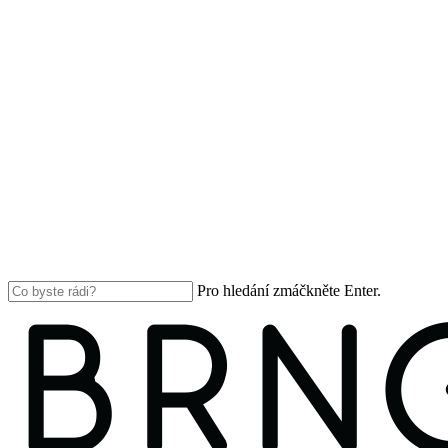
Pro hledání zmáčkněte Enter.
Close
Search