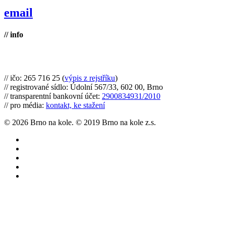
email
// info
Brno na kole, zapsaný spolek
// ičo: 265 716 25 (
výpis z rejstříku
)
// registrované sídlo: Údolní 567/33, 602 00, Brno
// transparentní bankovní účet:
2900834931/2010
// pro média:
kontakt, ke stažení
© 2026 Brno na kole. © 2019 Brno na kole z.s.
twitter
facebook
youtube
RSS
instagram
Články
Cyklomapa
Co můžete udělat