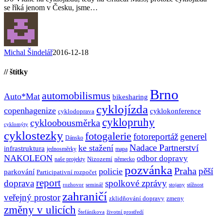
se říká jenom v Česku, jsme…
Michal Šindelář
2016-12-18
// štítky
Brno
automobilismus
Auto*Mat
bikesharing
cyklojízda
copenhagenize
cyklokonference
cyklodoprava
cyklopruhy
cykloobousměrka
cyklomýty
cyklostezky
fotogalerie
fotoreportáž
generel
Dánsko
Nadace Partnerství
ke stažení
infrastruktura
jednosměrky
mapa
NAKOLEON
odbor dopravy
Nizozemí
naše projekty
německo
pozvánka
Praha
pěší
policie
parkování
Participativní rozpočet
report
doprava
spolkové zprávy
rozhovor
seminář
stojany
stížnost
zahraničí
veřejný prostor
zklidňování dopravy
zmeny
změny v ulicích
Štefánikova
životní prostředí