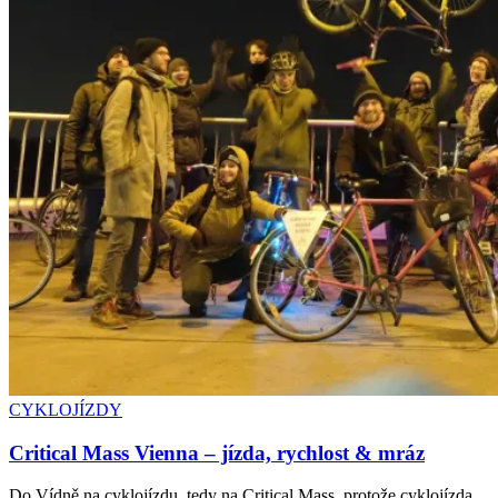
CYKLOJÍZDY
Critical Mass Vienna – jízda, rychlost & mráz
Do Vídně na cyklojízdu, tedy na Critical Mass, protože cyklojízda