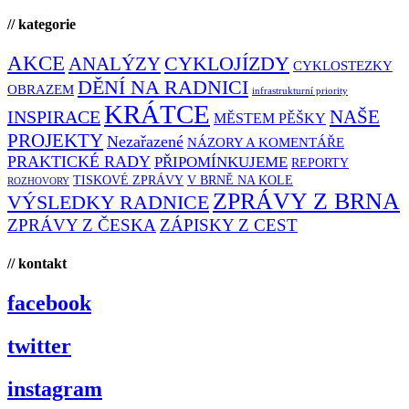
// kategorie
AKCE
CYKLOJÍZDY
ANALÝZY
CYKLOSTEZKY
DĚNÍ NA RADNICI
OBRAZEM
infrastrukturní priority
KRÁTCE
NAŠE
INSPIRACE
MĚSTEM PĚŠKY
PROJEKTY
Nezařazené
NÁZORY A KOMENTÁŘE
PRAKTICKÉ RADY
PŘIPOMÍNKUJEME
REPORTY
TISKOVÉ ZPRÁVY
V BRNĚ NA KOLE
ROZHOVORY
ZPRÁVY Z BRNA
VÝSLEDKY RADNICE
ZPRÁVY Z ČESKA
ZÁPISKY Z CEST
// kontakt
facebook
twitter
instagram