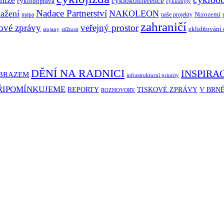
cyklokonference
cyklodoprava
cyklomýty
Nadace Partnerství
tažení
NAKOLEON
Nizozemí
mapa
naše projekty
zahraničí
ové zprávy
veřejný prostor
zklidňování
stojany
stížnost
DĚNÍ NA RADNICI
INSPIRA
BRAZEM
infrastrukturní priority
ŘIPOMÍNKUJEME
REPORTY
TISKOVÉ ZPRÁVY
V BRN
ROZHOVORY