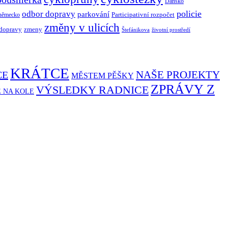
Dánsko
policie
odbor dopravy
parkování
Participativní rozpočet
německo
změny v ulicích
 dopravy
zmeny
Štefánikova
životní prostředí
KRÁTCE
NAŠE PROJEKTY
CE
MĚSTEM PĚŠKY
ZPRÁVY Z
VÝSLEDKY RADNICE
Ě NA KOLE