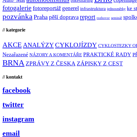
bikesharing
fotogalerie
fotoreportáž
generel
ke s
infrastruktura
jednosměrky
pozvánka
report
Praha
pěší doprava
spolk
rozhovor
seminář
// kategorie
AKCE
CYKLOJÍZDY
ANALÝZY
CYKLOSTEZKY O
Nezařazené
PRAKTICKÉ RADY
P
NÁZORY A KOMENTÁŘE
BRNA
ZPRÁVY Z ČESKA
ZÁPISKY Z CEST
// kontakt
facebook
twitter
instagram
email