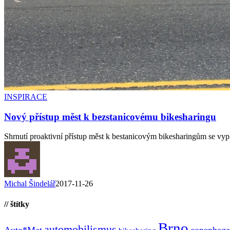
INSPIRACE
Nový přístup měst k bezstanicovému bikesharingu
Shrnutí proaktivní přístup měst k bestanicovým bikesharingům se vy
Michal Šindelář
2017-11-26
// štítky
Brno
automobilismus
Auto*Mat
copenhage