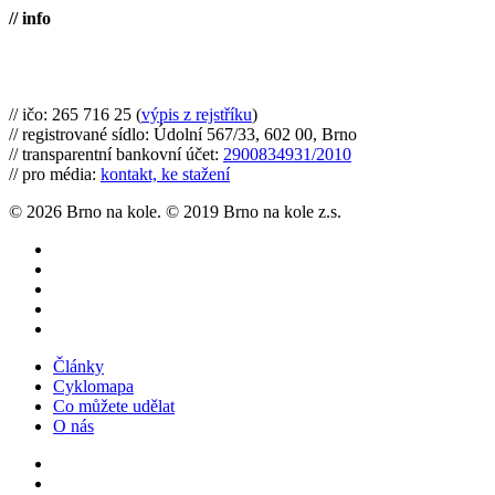
// info
Brno na kole, zapsaný spolek
// ičo: 265 716 25 (
výpis z rejstříku
)
// registrované sídlo: Údolní 567/33, 602 00, Brno
// transparentní bankovní účet:
2900834931/2010
// pro média:
kontakt, ke stažení
© 2026 Brno na kole. © 2019 Brno na kole z.s.
twitter
facebook
youtube
RSS
instagram
Close
Články
Menu
Cyklomapa
Co můžete udělat
O nás
twitter
facebook