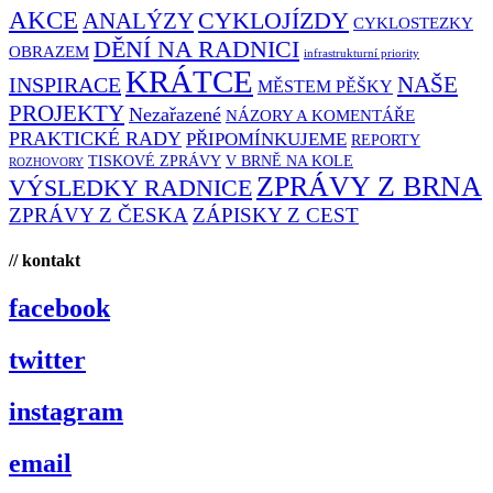
AKCE
CYKLOJÍZDY
ANALÝZY
CYKLOSTEZKY
DĚNÍ NA RADNICI
OBRAZEM
infrastrukturní priority
KRÁTCE
NAŠE
INSPIRACE
MĚSTEM PĚŠKY
PROJEKTY
Nezařazené
NÁZORY A KOMENTÁŘE
PRAKTICKÉ RADY
PŘIPOMÍNKUJEME
REPORTY
TISKOVÉ ZPRÁVY
V BRNĚ NA KOLE
ROZHOVORY
ZPRÁVY Z BRNA
VÝSLEDKY RADNICE
ZPRÁVY Z ČESKA
ZÁPISKY Z CEST
// kontakt
facebook
twitter
instagram
email