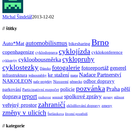
Michal Šindelář
2013-12-02
// štítky
Brno
automobilismus
Auto*Mat
bikesharing
cyklojízda
copenhagenize
cyklokonference
cyklodoprava
cyklopruhy
cykloobousměrka
cyklomýty
cyklostezky
fotogalerie
fotoreportáž
generel
Dánsko
Nadace Partnerství
ke stažení
infrastruktura
jednosměrky
mapa
NAKOLEON
odbor dopravy
Nizozemí
naše projekty
německo
pozvánka
Praha
pěší
policie
parkování
Participativní rozpočet
report
doprava
spolkové zprávy
rozhovor
seminář
stojany
stížnost
zahraničí
veřejný prostor
zklidňování dopravy
zmeny
změny v ulicích
Štefánikova
životní prostředí
// kategorie