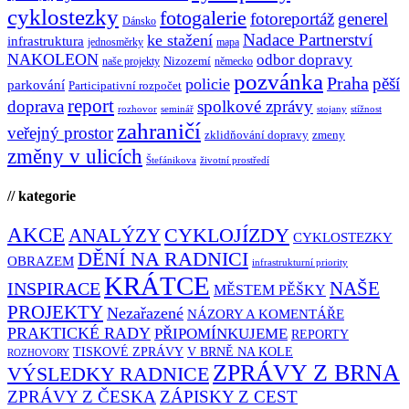
cyklostezky
fotogalerie
fotoreportáž
generel
Dánsko
Nadace Partnerství
ke stažení
infrastruktura
jednosměrky
mapa
NAKOLEON
odbor dopravy
Nizozemí
naše projekty
německo
pozvánka
Praha
pěší
policie
parkování
Participativní rozpočet
report
doprava
spolkové zprávy
rozhovor
seminář
stojany
stížnost
zahraničí
veřejný prostor
zklidňování dopravy
zmeny
změny v ulicích
Štefánikova
životní prostředí
// kategorie
AKCE
CYKLOJÍZDY
ANALÝZY
CYKLOSTEZKY
DĚNÍ NA RADNICI
OBRAZEM
infrastrukturní priority
KRÁTCE
NAŠE
INSPIRACE
MĚSTEM PĚŠKY
PROJEKTY
Nezařazené
NÁZORY A KOMENTÁŘE
PRAKTICKÉ RADY
PŘIPOMÍNKUJEME
REPORTY
TISKOVÉ ZPRÁVY
V BRNĚ NA KOLE
ROZHOVORY
ZPRÁVY Z BRNA
VÝSLEDKY RADNICE
ZPRÁVY Z ČESKA
ZÁPISKY Z CEST