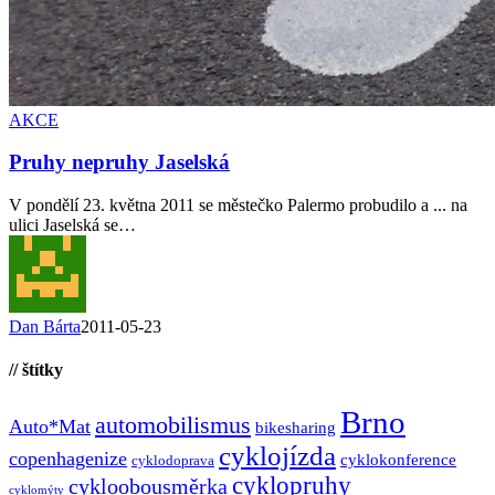
AKCE
Pruhy nepruhy Jaselská
V pondělí 23. května 2011 se městečko Palermo probudilo a ... na
ulici Jaselská se…
Dan Bárta
2011-05-23
// štítky
Brno
automobilismus
Auto*Mat
bikesharing
cyklojízda
copenhagenize
cyklokonference
cyklodoprava
cyklopruhy
cykloobousměrka
cyklomýty