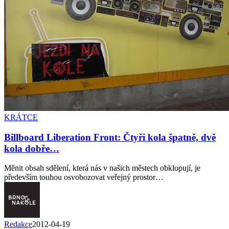
KRÁTCE
Billboard Liberation Front: Čtyři kola špatně, dvě
kola dobře…
Měnit obsah sdělení, která nás v našich městech obklopují, je
především touhou osvobozovat veřejný prostor…
Redakce
2012-04-19