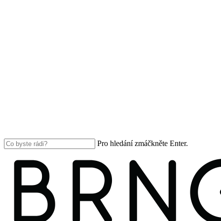
Pro hledání zmáčkněte Enter.
Close
Search