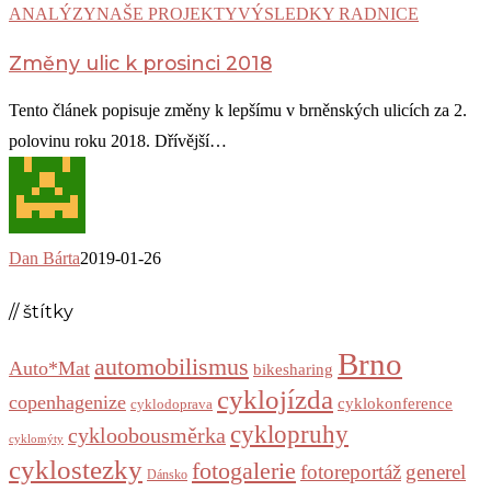
ANALÝZY
NAŠE PROJEKTY
VÝSLEDKY RADNICE
Změny ulic k prosinci 2018
Tento článek popisuje změny k lepšímu v brněnských ulicích za 2.
polovinu roku 2018. Dřívější…
Dan Bárta
2019-01-26
// štítky
Brno
automobilismus
Auto*Mat
bikesharing
cyklojízda
copenhagenize
cyklokonference
cyklodoprava
cyklopruhy
cykloobousměrka
cyklomýty
cyklostezky
fotogalerie
fotoreportáž
generel
Dánsko