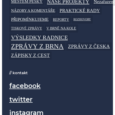
NAŠE PROJEKTY
MĚSTEM PĚŠKY
Nezařazen
PRAKTICKÉ RADY
NÁZORY A KOMENTÁŘE
PŘIPOMÍNKUJEME
REPORTY
ROZHOVORY
TISKOVÉ ZPRÁVY
V BRNĚ NA KOLE
VÝSLEDKY RADNICE
ZPRÁVY Z BRNA
ZPRÁVY Z ČESKA
ZÁPISKY Z CEST
// kontakt
facebook
twitter
instagram