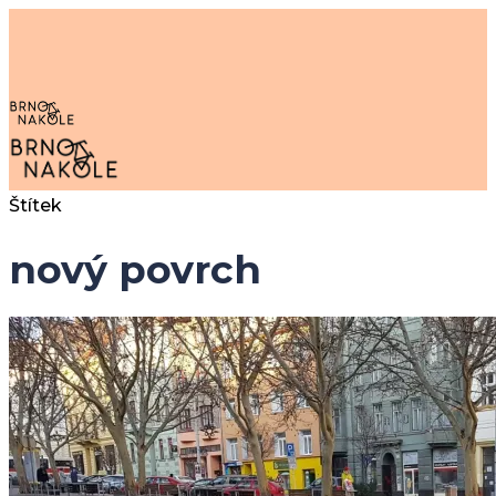
Skip
to
main
content
search
Menu
Štítek
nový povrch