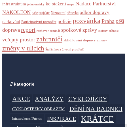
Nadace Partnerství
ke stažení
infrastruktura
jednosměrky
mapa
NAKOLEON
odbor dopravy
Nizozemí
naše projekty
německo
pozvánka
Praha
pěší
policie
parkování
Participativní rozpočet
report
doprava
spolkové zprávy
rozhovor
seminář
stojany
stížnost
zahraničí
veřejný prostor
zklidňování dopravy
zmeny
změny v ulicích
Štefánikova
životní prostředí
// kategorie
AKCE
CYKLOJÍZDY
ANALÝZY
DĚNÍ NA RADNICI
CYKLOSTEZKY OBRAZEM
KRÁTCE
INSPIRACE
Infrastrukturní Priority