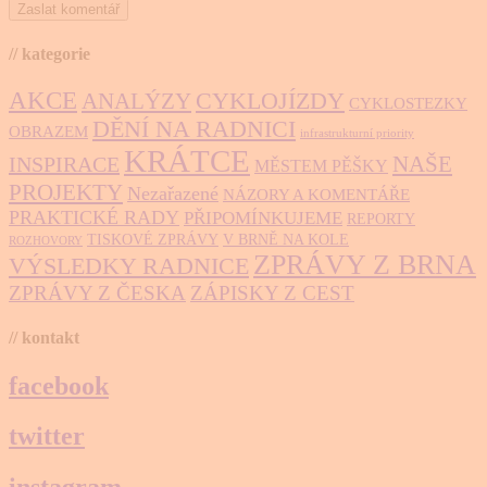
// kategorie
AKCE
CYKLOJÍZDY
ANALÝZY
CYKLOSTEZKY
DĚNÍ NA RADNICI
OBRAZEM
infrastrukturní priority
KRÁTCE
NAŠE
INSPIRACE
MĚSTEM PĚŠKY
PROJEKTY
Nezařazené
NÁZORY A KOMENTÁŘE
PRAKTICKÉ RADY
PŘIPOMÍNKUJEME
REPORTY
TISKOVÉ ZPRÁVY
V BRNĚ NA KOLE
ROZHOVORY
ZPRÁVY Z BRNA
VÝSLEDKY RADNICE
ZPRÁVY Z ČESKA
ZÁPISKY Z CEST
// kontakt
facebook
twitter