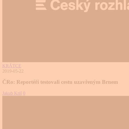
KRÁTCE
2019-05-22
ČRo: Reportéři testovali cestu uzavřeným Brnem
Jakub Kriš
0