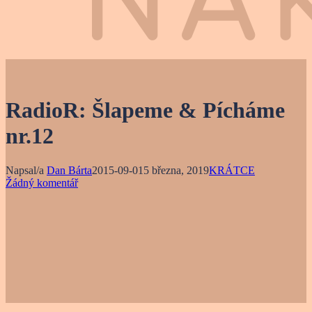
RadioR: Šlapeme & Pícháme
nr.12
Napsal/a
Dan Bárta
2015-09-01
5 března, 2019
KRÁTCE
Žádný komentář