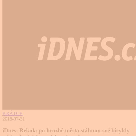
KRÁTCE
2018-07-31
iDnes: Rekola po hrozbě města stáhnou své bicykly