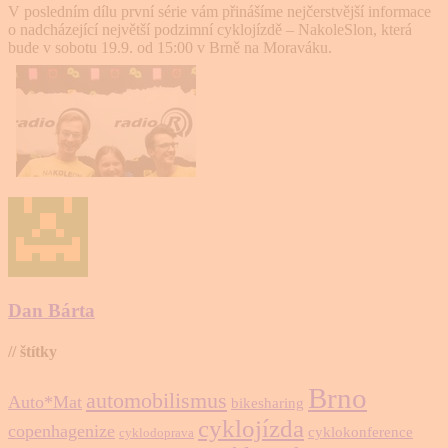
V posledním dílu první série vám přinášíme nejčerstvější informace
o nadcházející největší podzimní cyklojízdě – NakoleSlon, která
bude v sobotu 19.9. od 15:00 v Brně na Moraváku.
Dan Bárta
// štítky
Brno
automobilismus
Auto*Mat
bikesharing
cyklojízda
copenhagenize
cyklokonference
cyklodoprava