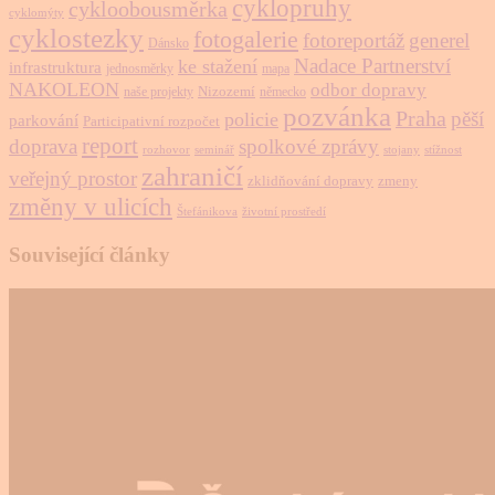
cyklopruhy
cykloobousměrka
cyklomýty
cyklostezky
fotogalerie
fotoreportáž
generel
Dánsko
Nadace Partnerství
ke stažení
infrastruktura
jednosměrky
mapa
NAKOLEON
odbor dopravy
Nizozemí
naše projekty
německo
pozvánka
Praha
pěší
policie
parkování
Participativní rozpočet
report
doprava
spolkové zprávy
rozhovor
seminář
stojany
stížnost
zahraničí
veřejný prostor
zklidňování dopravy
zmeny
změny v ulicích
Štefánikova
životní prostředí
Související články