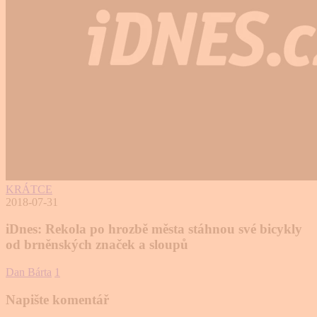
KRÁTCE
2018-07-31
iDnes: Rekola po hrozbě města stáhnou své bicykly
od brněnských značek a sloupů
Dan Bárta
1
Napište komentář