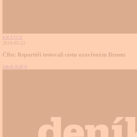
KRÁTCE
2019-05-22
ČRo: Reportéři testovali cestu uzavřeným Brnem
Jakub Kriš
0