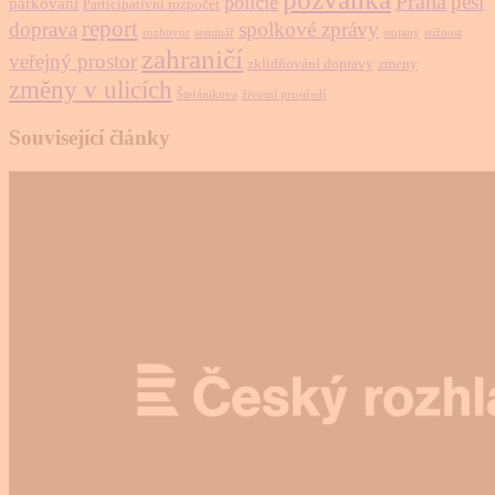
Praha
pěší
policie
parkování
Participativní rozpočet
report
doprava
spolkové zprávy
rozhovor
seminář
stojany
stížnost
zahraničí
veřejný prostor
zklidňování dopravy
zmeny
změny v ulicích
Štefánikova
životní prostředí
Související články