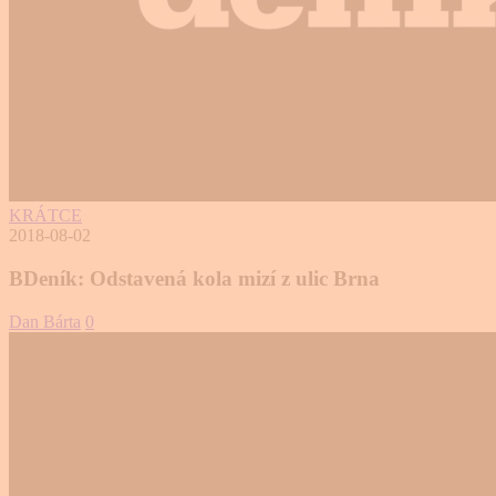
KRÁTCE
2018-08-02
BDeník: Odstavená kola mizí z ulic Brna
Dan Bárta
0