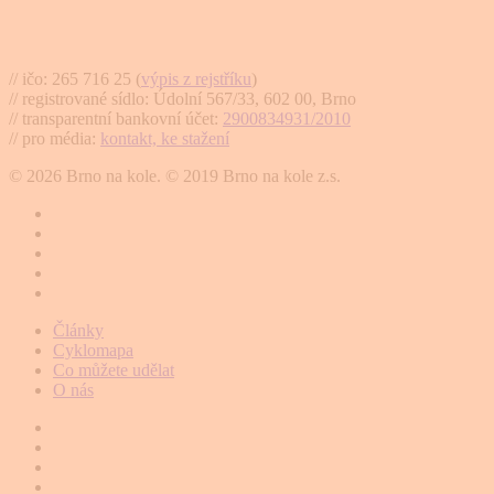
Brno na kole, zapsaný spolek
// ičo: 265 716 25 (
výpis z rejstříku
)
// registrované sídlo: Údolní 567/33, 602 00, Brno
// transparentní bankovní účet:
2900834931/2010
// pro média:
kontakt, ke stažení
© 2026 Brno na kole. © 2019 Brno na kole z.s.
twitter
facebook
youtube
RSS
instagram
Close
Články
Menu
Cyklomapa
Co můžete udělat
O nás
twitter
facebook
instagram
email