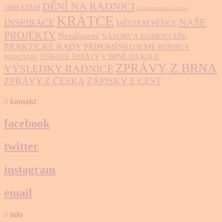
DĚNÍ NA RADNICI
OBRAZEM
infrastrukturní priority
KRÁTCE
NAŠE
INSPIRACE
MĚSTEM PĚŠKY
PROJEKTY
Nezařazené
NÁZORY A KOMENTÁŘE
PRAKTICKÉ RADY
PŘIPOMÍNKUJEME
REPORTY
TISKOVÉ ZPRÁVY
V BRNĚ NA KOLE
ROZHOVORY
ZPRÁVY Z BRNA
VÝSLEDKY RADNICE
ZPRÁVY Z ČESKA
ZÁPISKY Z CEST
// kontakt
facebook
twitter
instagram
email
// info