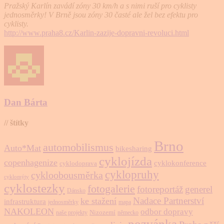
Pražský Karlín zavádí zóny 30 km/h a s nimi ruší pro cyklisty
jednosměrky! V Brně jsou zóny 30 časté ale žel bez efektu pro
cyklisty.
http://www.praha8.cz/Karlin-zazije-dopravni-revoluci.html
Dan Bárta
// štítky
Brno
automobilismus
Auto*Mat
bikesharing
cyklojízda
copenhagenize
cyklokonference
cyklodoprava
cyklopruhy
cykloobousměrka
cyklomýty
cyklostezky
fotogalerie
fotoreportáž
generel
Dánsko
Nadace Partnerství
ke stažení
infrastruktura
jednosměrky
mapa
NAKOLEON
odbor dopravy
Nizozemí
naše projekty
německo
pozvánka