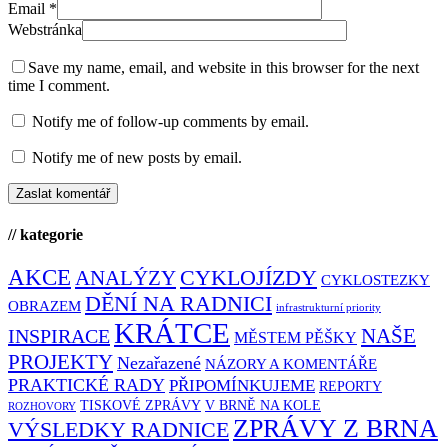
Email
*
Webstránka
Save my name, email, and website in this browser for the next
time I comment.
Notify me of follow-up comments by email.
Notify me of new posts by email.
// kategorie
AKCE
CYKLOJÍZDY
ANALÝZY
CYKLOSTEZKY
DĚNÍ NA RADNICI
OBRAZEM
infrastrukturní priority
KRÁTCE
NAŠE
INSPIRACE
MĚSTEM PĚŠKY
PROJEKTY
Nezařazené
NÁZORY A KOMENTÁŘE
PRAKTICKÉ RADY
PŘIPOMÍNKUJEME
REPORTY
TISKOVÉ ZPRÁVY
V BRNĚ NA KOLE
ROZHOVORY
ZPRÁVY Z BRNA
VÝSLEDKY RADNICE