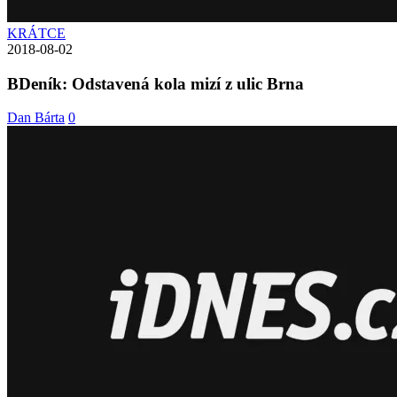
KRÁTCE
2018-08-02
BDeník: Odstavená kola mizí z ulic Brna
Dan Bárta
0