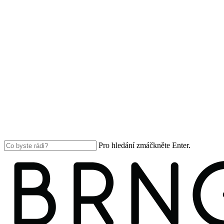
Pro hledání zmáčkněte Enter.
Close
Search