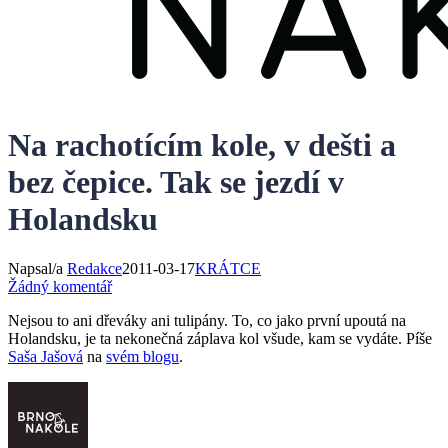
Na rachotícím kole, v dešti a
bez čepice. Tak se jezdí v
Holandsku
Napsal/a
Redakce
2011-03-17
KRÁTCE
Žádný komentář
Nejsou to ani dřeváky ani tulipány. To, co jako první upoutá na
Holandsku, je ta nekonečná záplava kol všude, kam se vydáte. Píše
Saša Jašová
na
svém blogu
.