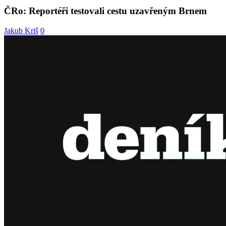
ČRo: Reportéři testovali cestu uzavřeným Brnem
Jakub Kriš
0