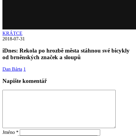
KRÁTCE
2018-07-31
iDnes: Rekola po hrozbě města stáhnou své bicykly
od brněnských značek a sloupů
Dan Bárta
1
Napište komentář
Jméno
*