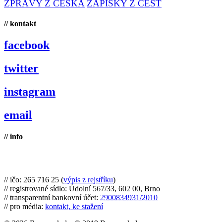
ZPRÁVY Z ČESKA
ZÁPISKY Z CEST
// kontakt
facebook
twitter
instagram
email
// info
Brno na kole, zapsaný spolek
// ičo: 265 716 25 (
výpis z rejstříku
)
// registrované sídlo: Údolní 567/33, 602 00, Brno
// transparentní bankovní účet:
2900834931/2010
// pro média:
kontakt, ke stažení