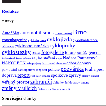
Redakce
// štítky
Brno
automobilismus
Auto*Mat
bikesharing
cyklojízda
copenhagenize
cyklokonference
cyklodoprava
cyklopruhy
cykloobousměrka
cyklomýty
cyklostezky
fotogalerie
fotoreportáž
generel
Dánsko
Nadace Partnerství
ke stažení
infrastruktura
jednosměrky
mapa
NAKOLEON
odbor dopravy
Nizozemí
naše projekty
německo
pozvánka
Praha
pěší
policie
parkování
Participativní rozpočet
report
doprava
spolkové zprávy
rozhovor
seminář
stojany
stížnost
zahraničí
veřejný prostor
zklidňování dopravy
zmeny
změny v ulicích
Štefánikova
životní prostředí
Související články