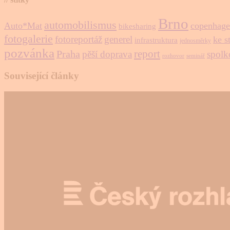
Brno
automobilismus
Auto*Mat
copenhage
bikesharing
fotogalerie
fotoreportáž
generel
ke s
infrastruktura
jednosměrky
pozvánka
report
Praha
pěší doprava
spolk
rozhovor
seminář
Související články