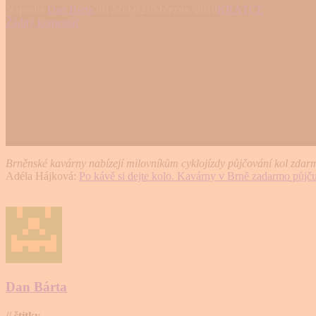
Napsal/a
Dan Bárta
2013-09-02
10 března, 2019
KRÁTCE
Žádný komentář
Brněnské kavárny nabízejí milovníkům cyklojízdy půjčování kol zdarma
Adéla Hájková:
Po kávě si dejte kolo. Kavárny v Brně zadarmo půjču
Dan Bárta
// štítky