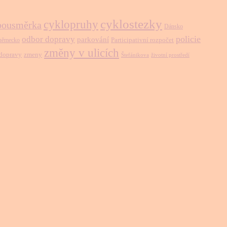
cyklostezky
cyklopruhy
bousměrka
Dánsko
policie
odbor dopravy
parkování
Participativní rozpočet
německo
změny v ulicích
 dopravy
zmeny
Štefánikova
životní prostředí