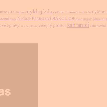
cyklojízda
cykloo
nize
cyklokonference
cyklodoprava
cyklomýty
Nadace Partnerství
tažení
NAKOLEON
Nizozemí
mapa
naše projekty
zahraničí
ové zprávy
veřejný prostor
zklidňování
stojany
stížnost