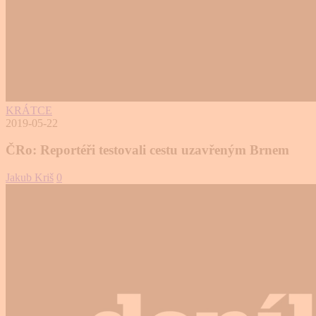
KRÁTCE
2019-05-22
ČRo: Reportéři testovali cestu uzavřeným Brnem
Jakub Kriš
0