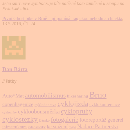
Jeho smrt nově symbolizuje bíle natřené kolo zamčené u sloupu na
Pekařské ulici.
První Ghost bike v Brně – připomíná tragickou nehodu architekta
,
13.5.2016, ČT 24
Dan Bárta
// štítky
Brno
automobilismus
Auto*Mat
bikesharing
cyklojízda
copenhagenize
cyklokonference
cyklodoprava
cyklopruhy
cykloobousměrka
cyklomýty
cyklostezky
fotogalerie
fotoreportáž
generel
Dánsko
Nadace Partnerství
ke stažení
infrastruktura
jednosměrky
mapa