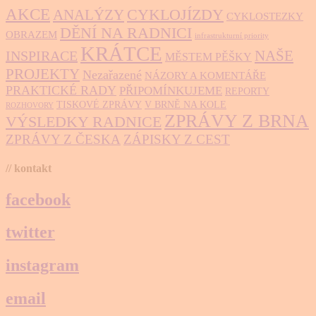
AKCE
CYKLOJÍZDY
ANALÝZY
CYKLOSTEZKY
DĚNÍ NA RADNICI
OBRAZEM
infrastrukturní priority
KRÁTCE
NAŠE
INSPIRACE
MĚSTEM PĚŠKY
PROJEKTY
Nezařazené
NÁZORY A KOMENTÁŘE
PRAKTICKÉ RADY
PŘIPOMÍNKUJEME
REPORTY
TISKOVÉ ZPRÁVY
V BRNĚ NA KOLE
ROZHOVORY
ZPRÁVY Z BRNA
VÝSLEDKY RADNICE
ZPRÁVY Z ČESKA
ZÁPISKY Z CEST
// kontakt
facebook
twitter
instagram
email