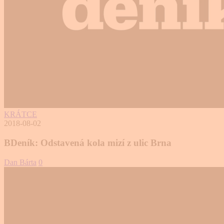
KRÁTCE
2018-08-02
BDeník: Odstavená kola mizí z ulic Brna
Dan Bárta
0