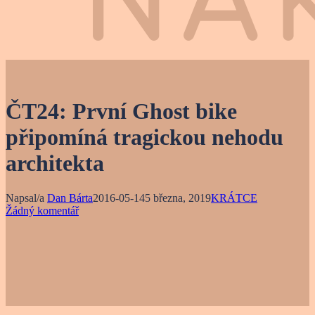
ČT24: První Ghost bike
připomíná tragickou nehodu
architekta
Napsal/a
Dan Bárta
2016-05-14
5 března, 2019
KRÁTCE
Žádný komentář