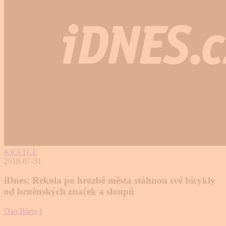
KRÁTCE
2018-07-31
iDnes: Rekola po hrozbě města stáhnou své bicykly
od brněnských značek a sloupů
Dan Bárta
1