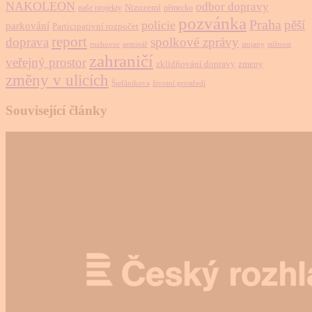
NAKOLEON
odbor dopravy
Nizozemí
naše projekty
německo
pozvánka
Praha
pěší
policie
parkování
Participativní rozpočet
report
doprava
spolkové zprávy
rozhovor
seminář
stojany
stížnost
zahraničí
veřejný prostor
zklidňování dopravy
zmeny
změny v ulicích
Štefánikova
životní prostředí
Související články