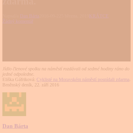
zdarma.
Napsal/a
Dan Bárta
2016-09-22
5 března, 2019
KRÁTCE
Žádný komentář
Jídlo členové spolku na náměstí rozdávali od sedmé hodiny ráno do
jedné odpoledne.
Eliška Gáfriková:
Cyklisté na Moravském náměstí posnídali zdarma
.
Brněnský deník, 22. září 2016
Dan Bárta