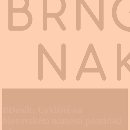
BDeník: Cyklisté na
Moravském náměstí posnídali