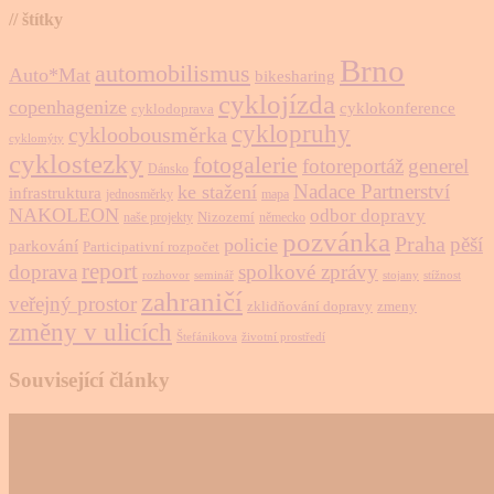
// štítky
Brno
automobilismus
Auto*Mat
bikesharing
cyklojízda
copenhagenize
cyklokonference
cyklodoprava
cyklopruhy
cykloobousměrka
cyklomýty
cyklostezky
fotogalerie
fotoreportáž
generel
Dánsko
Nadace Partnerství
ke stažení
infrastruktura
jednosměrky
mapa
NAKOLEON
odbor dopravy
Nizozemí
naše projekty
německo
pozvánka
Praha
pěší
policie
parkování
Participativní rozpočet
report
doprava
spolkové zprávy
rozhovor
seminář
stojany
stížnost
zahraničí
veřejný prostor
zklidňování dopravy
zmeny
změny v ulicích
Štefánikova
životní prostředí
Související články