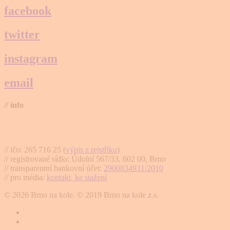
facebook
twitter
instagram
email
// info
Brno na kole, zapsaný spolek
// ičo: 265 716 25 (
výpis z rejstříku
)
// registrované sídlo: Údolní 567/33, 602 00, Brno
// transparentní bankovní účet:
2900834931/2010
// pro média:
kontakt, ke stažení
© 2026 Brno na kole. © 2019 Brno na kole z.s.
twitter
facebook