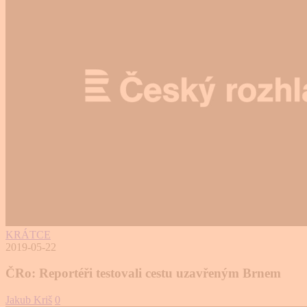
KRÁTCE
2019-05-22
ČRo: Reportéři testovali cestu uzavřeným Brnem
Jakub Kriš
0