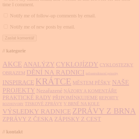
time I comment.
Notify me of follow-up comments by email.
Notify me of new posts by email.
// kategorie
AKCE
CYKLOJÍZDY
ANALÝZY
CYKLOSTEZKY
DĚNÍ NA RADNICI
OBRAZEM
infrastrukturní priority
KRÁTCE
NAŠE
INSPIRACE
MĚSTEM PĚŠKY
PROJEKTY
Nezařazené
NÁZORY A KOMENTÁŘE
PRAKTICKÉ RADY
PŘIPOMÍNKUJEME
REPORTY
TISKOVÉ ZPRÁVY
V BRNĚ NA KOLE
ROZHOVORY
ZPRÁVY Z BRNA
VÝSLEDKY RADNICE
ZPRÁVY Z ČESKA
ZÁPISKY Z CEST
// kontakt