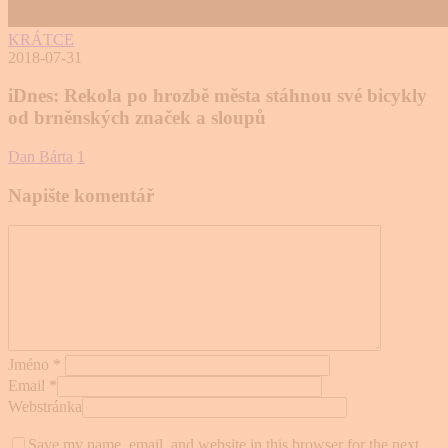
KRÁTCE
2018-07-31
iDnes: Rekola po hrozbě města stáhnou své bicykly
od brněnských značek a sloupů
Dan Bárta
1
Napište komentář
Jméno
*
Email
*
Webstránka
Save my name, email, and website in this browser for the next