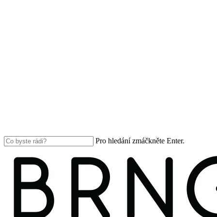
Pro hledání zmáčkněte Enter.
Close
Search