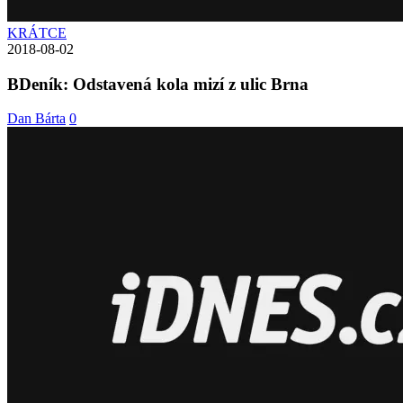
KRÁTCE
2018-08-02
BDeník: Odstavená kola mizí z ulic Brna
Dan Bárta
0