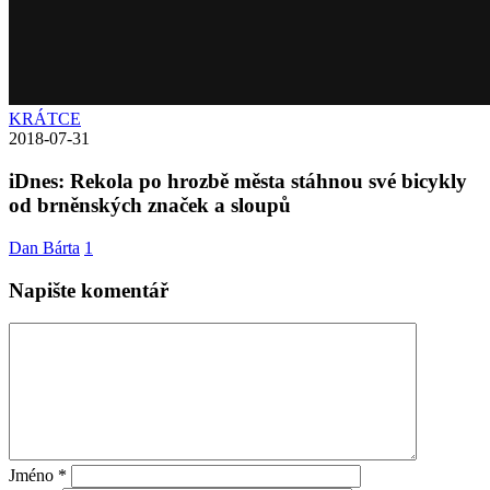
KRÁTCE
2018-07-31
iDnes: Rekola po hrozbě města stáhnou své bicykly
od brněnských značek a sloupů
Dan Bárta
1
Napište komentář
Jméno
*