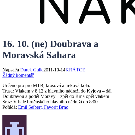
16. 10. (ne) Doubrava a
Moravská Sahara
Napsal/a
Darek Galle
2011-10-14
KRÁTCE
Žádný komentář
Určeno pro pro MTB, krosová a treková kola.
Trasa: Vlakem v 8:12 z hlavního nádraží do Kyjova – dál
Doubravou a podél Moravy – zpět do Brna opět vlakem
Sraz: V hale brněnského hlavního nádraží do 8:00
Pořádá:
Emil Seibert, Favorit Brno