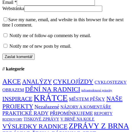
Email
*
Webstránka
Save my name, email, and website in this browser for the next
time I comment.
Notify me of follow-up comments by email.
Notify me of new posts by email.
// kategorie
AKCE
CYKLOJÍZDY
ANALÝZY
CYKLOSTEZKY
DĚNÍ NA RADNICI
OBRAZEM
infrastrukturní priority
KRÁTCE
NAŠE
INSPIRACE
MĚSTEM PĚŠKY
PROJEKTY
Nezařazené
NÁZORY A KOMENTÁŘE
PRAKTICKÉ RADY
PŘIPOMÍNKUJEME
REPORTY
TISKOVÉ ZPRÁVY
V BRNĚ NA KOLE
ROZHOVORY
ZPRÁVY Z BRNA
VÝSLEDKY RADNICE