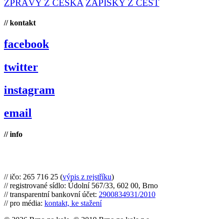
ZPRÁVY Z ČESKA
ZÁPISKY Z CEST
// kontakt
facebook
twitter
instagram
email
// info
Brno na kole, zapsaný spolek
// ičo: 265 716 25 (
výpis z rejstříku
)
// registrované sídlo: Údolní 567/33, 602 00, Brno
// transparentní bankovní účet:
2900834931/2010
// pro média:
kontakt, ke stažení