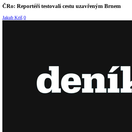
ČRo: Reportéři testovali cestu uzavřeným Brnem
Jakub Kriš
0