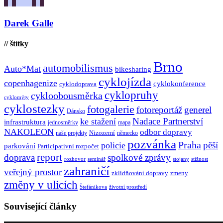
Darek Galle
// štítky
Brno
automobilismus
Auto*Mat
bikesharing
cyklojízda
copenhagenize
cyklokonference
cyklodoprava
cyklopruhy
cykloobousměrka
cyklomýty
cyklostezky
fotogalerie
fotoreportáž
generel
Dánsko
Nadace Partnerství
ke stažení
infrastruktura
jednosměrky
mapa
NAKOLEON
odbor dopravy
Nizozemí
naše projekty
německo
pozvánka
Praha
pěší
policie
parkování
Participativní rozpočet
report
doprava
spolkové zprávy
rozhovor
seminář
stojany
stížnost
zahraničí
veřejný prostor
zklidňování dopravy
zmeny
změny v ulicích
Štefánikova
životní prostředí
Související články