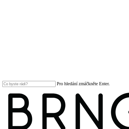
Pro hledání zmáčkněte Enter.
Close
Search