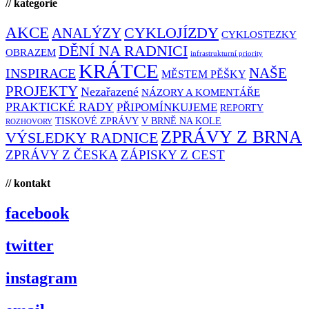
// kategorie
AKCE
CYKLOJÍZDY
ANALÝZY
CYKLOSTEZKY
DĚNÍ NA RADNICI
OBRAZEM
infrastrukturní priority
KRÁTCE
NAŠE
INSPIRACE
MĚSTEM PĚŠKY
PROJEKTY
Nezařazené
NÁZORY A KOMENTÁŘE
PRAKTICKÉ RADY
PŘIPOMÍNKUJEME
REPORTY
TISKOVÉ ZPRÁVY
V BRNĚ NA KOLE
ROZHOVORY
ZPRÁVY Z BRNA
VÝSLEDKY RADNICE
ZPRÁVY Z ČESKA
ZÁPISKY Z CEST
// kontakt
facebook
twitter
instagram