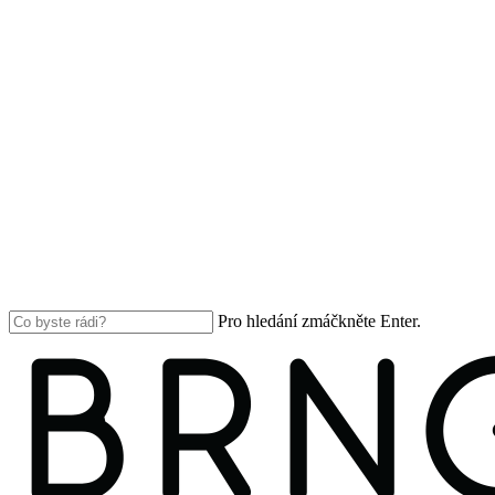
Pro hledání zmáčkněte Enter.
Close
Search