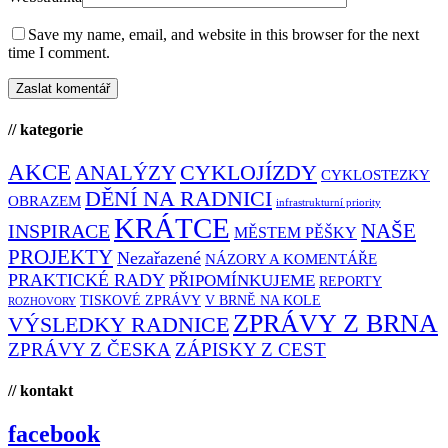
Save my name, email, and website in this browser for the next
time I comment.
// kategorie
AKCE
CYKLOJÍZDY
ANALÝZY
CYKLOSTEZKY
DĚNÍ NA RADNICI
OBRAZEM
infrastrukturní priority
KRÁTCE
NAŠE
INSPIRACE
MĚSTEM PĚŠKY
PROJEKTY
Nezařazené
NÁZORY A KOMENTÁŘE
PRAKTICKÉ RADY
PŘIPOMÍNKUJEME
REPORTY
TISKOVÉ ZPRÁVY
V BRNĚ NA KOLE
ROZHOVORY
ZPRÁVY Z BRNA
VÝSLEDKY RADNICE
ZPRÁVY Z ČESKA
ZÁPISKY Z CEST
// kontakt
facebook