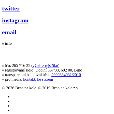
twitter
instagram
email
// info
Brno na kole, zapsaný spolek
// ičo: 265 716 25 (
výpis z rejstříku
)
// registrované sídlo: Údolní 567/33, 602 00, Brno
// transparentní bankovní účet:
2900834931/2010
// pro média:
kontakt, ke stažení
© 2026 Brno na kole. © 2019 Brno na kole z.s.
twitter
facebook
youtube
RSS