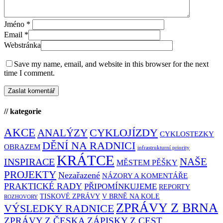
Jméno
*
Email
*
Webstránka
Save my name, email, and website in this browser for the next
time I comment.
// kategorie
AKCE
CYKLOJÍZDY
ANALÝZY
CYKLOSTEZKY
DĚNÍ NA RADNICI
OBRAZEM
infrastrukturní priority
KRÁTCE
NAŠE
INSPIRACE
MĚSTEM PĚŠKY
PROJEKTY
Nezařazené
NÁZORY A KOMENTÁŘE
PRAKTICKÉ RADY
PŘIPOMÍNKUJEME
REPORTY
TISKOVÉ ZPRÁVY
V BRNĚ NA KOLE
ROZHOVORY
ZPRÁVY Z BRNA
VÝSLEDKY RADNICE
ZPRÁVY Z ČESKA
ZÁPISKY Z CEST