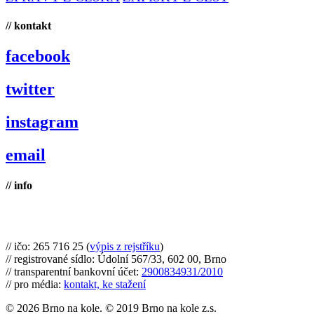
// kontakt
facebook
twitter
instagram
email
// info
Brno na kole, zapsaný spolek
// ičo: 265 716 25 (
výpis z rejstříku
)
// registrované sídlo: Údolní 567/33, 602 00, Brno
// transparentní bankovní účet:
2900834931/2010
// pro média:
kontakt, ke stažení
© 2026 Brno na kole. © 2019 Brno na kole z.s.