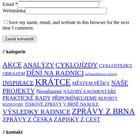
Email
*
Webstránka
Save my name, email, and website in this browser for the next
time I comment.
// kategorie
AKCE
CYKLOJÍZDY
ANALÝZY
CYKLOSTEZKY
DĚNÍ NA RADNICI
OBRAZEM
infrastrukturní priority
KRÁTCE
NAŠE
INSPIRACE
MĚSTEM PĚŠKY
PROJEKTY
Nezařazené
NÁZORY A KOMENTÁŘE
PRAKTICKÉ RADY
PŘIPOMÍNKUJEME
REPORTY
TISKOVÉ ZPRÁVY
V BRNĚ NA KOLE
ROZHOVORY
ZPRÁVY Z BRNA
VÝSLEDKY RADNICE
ZPRÁVY Z ČESKA
ZÁPISKY Z CEST
// kontakt