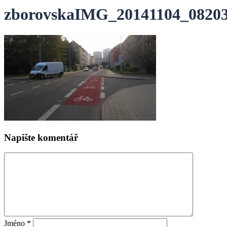
zborovskaIMG_20141104_0820
Napište komentář
Jméno
*