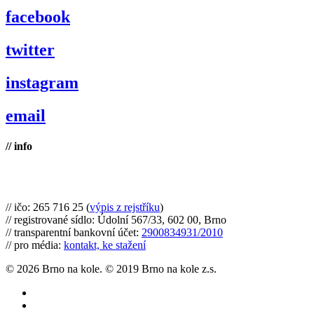
facebook
twitter
instagram
email
// info
Brno na kole, zapsaný spolek
// ičo: 265 716 25 (
výpis z rejstříku
)
// registrované sídlo: Údolní 567/33, 602 00, Brno
// transparentní bankovní účet:
2900834931/2010
// pro média:
kontakt, ke stažení
© 2026 Brno na kole. © 2019 Brno na kole z.s.
twitter
facebook