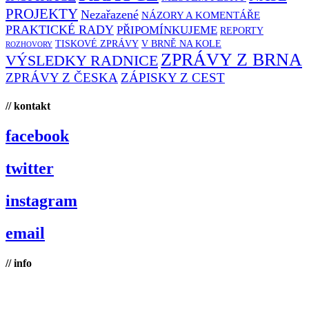
PROJEKTY
Nezařazené
NÁZORY A KOMENTÁŘE
PRAKTICKÉ RADY
PŘIPOMÍNKUJEME
REPORTY
TISKOVÉ ZPRÁVY
V BRNĚ NA KOLE
ROZHOVORY
ZPRÁVY Z BRNA
VÝSLEDKY RADNICE
ZPRÁVY Z ČESKA
ZÁPISKY Z CEST
// kontakt
facebook
twitter
instagram
email
// info
Brno na kole, zapsaný spolek