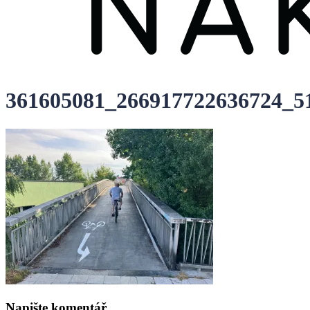
361605081_266917722636724_5
Napište komentář