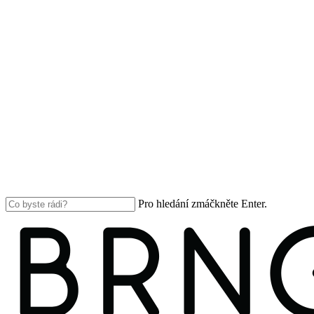
Pro hledání zmáčkněte Enter.
Close
Search