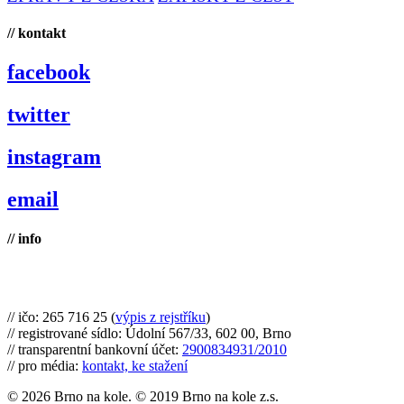
// kontakt
facebook
twitter
instagram
email
// info
Brno na kole, zapsaný spolek
// ičo: 265 716 25 (
výpis z rejstříku
)
// registrované sídlo: Údolní 567/33, 602 00, Brno
// transparentní bankovní účet:
2900834931/2010
// pro média:
kontakt, ke stažení
© 2026 Brno na kole. © 2019 Brno na kole z.s.