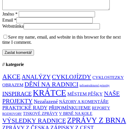
Jméno
*
Email
*
Webstránka
Save my name, email, and website in this browser for the next
time I comment.
// kategorie
AKCE
CYKLOJÍZDY
ANALÝZY
CYKLOSTEZKY
DĚNÍ NA RADNICI
OBRAZEM
infrastrukturní priority
KRÁTCE
NAŠE
INSPIRACE
MĚSTEM PĚŠKY
PROJEKTY
Nezařazené
NÁZORY A KOMENTÁŘE
PRAKTICKÉ RADY
PŘIPOMÍNKUJEME
REPORTY
TISKOVÉ ZPRÁVY
V BRNĚ NA KOLE
ROZHOVORY
ZPRÁVY Z BRNA
VÝSLEDKY RADNICE
ZPRÁVY Z ČESKA
ZÁPISKY Z CEST