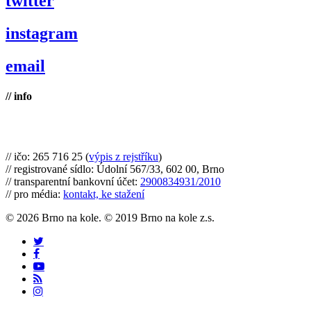
twitter
instagram
email
// info
Brno na kole, zapsaný spolek
// ičo: 265 716 25 (
výpis z rejstříku
)
// registrované sídlo: Údolní 567/33, 602 00, Brno
// transparentní bankovní účet:
2900834931/2010
// pro média:
kontakt, ke stažení
© 2026 Brno na kole. © 2019 Brno na kole z.s.
twitter
facebook
youtube
RSS
instagram