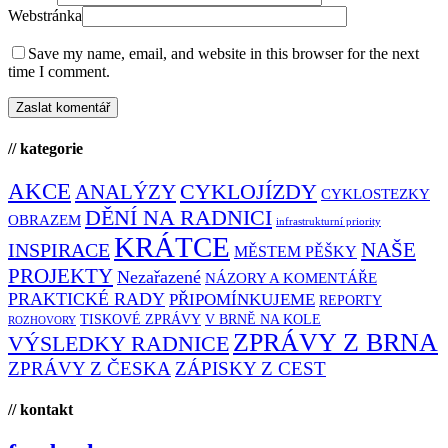
Webstránka
Save my name, email, and website in this browser for the next
time I comment.
// kategorie
AKCE
CYKLOJÍZDY
ANALÝZY
CYKLOSTEZKY
DĚNÍ NA RADNICI
OBRAZEM
infrastrukturní priority
KRÁTCE
NAŠE
INSPIRACE
MĚSTEM PĚŠKY
PROJEKTY
Nezařazené
NÁZORY A KOMENTÁŘE
PRAKTICKÉ RADY
PŘIPOMÍNKUJEME
REPORTY
TISKOVÉ ZPRÁVY
V BRNĚ NA KOLE
ROZHOVORY
ZPRÁVY Z BRNA
VÝSLEDKY RADNICE
ZPRÁVY Z ČESKA
ZÁPISKY Z CEST
// kontakt