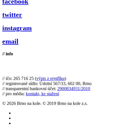
facebook
twitter
instagram
email
// info
Brno na kole, zapsaný spolek
// ičo: 265 716 25 (
výpis z rejstříku
)
// registrované sídlo: Údolní 567/33, 602 00, Brno
// transparentní bankovní účet:
2900834931/2010
// pro média:
kontakt, ke stažení
© 2026 Brno na kole. © 2019 Brno na kole z.s.
twitter
facebook
youtube