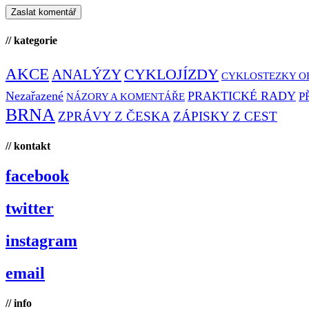
// kategorie
AKCE
CYKLOJÍZDY
ANALÝZY
CYKLOSTEZKY O
Nezařazené
PRAKTICKÉ RADY
P
NÁZORY A KOMENTÁŘE
BRNA
ZPRÁVY Z ČESKA
ZÁPISKY Z CEST
// kontakt
facebook
twitter
instagram
email
// info