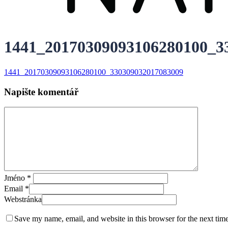
1441_20170309093106280100_3
1441_20170309093106280100_330309032017083009
Napište komentář
Jméno
*
Email
*
Webstránka
Save my name, email, and website in this browser for the next tim