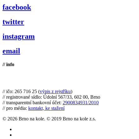
facebook
twitter
instagram
email
// info
Brno na kole, zapsaný spolek
// ičo: 265 716 25 (
výpis z rejstříku
)
// registrované sídlo: Údolní 567/33, 602 00, Brno
// transparentní bankovní účet:
2900834931/2010
// pro média:
kontakt, ke stažení
© 2026 Brno na kole. © 2019 Brno na kole z.s.
twitter
facebook