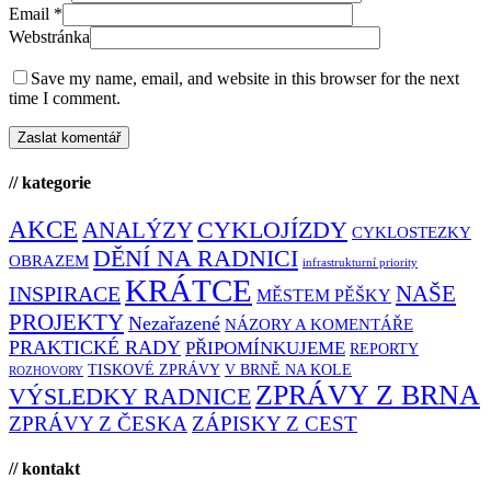
Email
*
Webstránka
Save my name, email, and website in this browser for the next
time I comment.
// kategorie
AKCE
CYKLOJÍZDY
ANALÝZY
CYKLOSTEZKY
DĚNÍ NA RADNICI
OBRAZEM
infrastrukturní priority
KRÁTCE
NAŠE
INSPIRACE
MĚSTEM PĚŠKY
PROJEKTY
Nezařazené
NÁZORY A KOMENTÁŘE
PRAKTICKÉ RADY
PŘIPOMÍNKUJEME
REPORTY
TISKOVÉ ZPRÁVY
V BRNĚ NA KOLE
ROZHOVORY
ZPRÁVY Z BRNA
VÝSLEDKY RADNICE
ZPRÁVY Z ČESKA
ZÁPISKY Z CEST
// kontakt