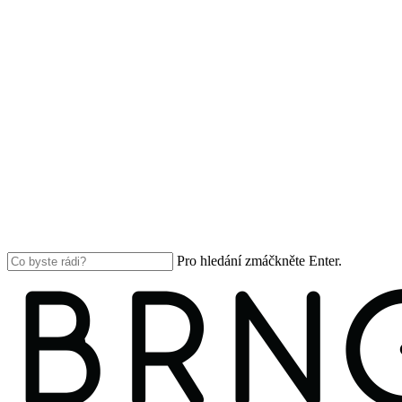
Pro hledání zmáčkněte Enter.
Close
Search