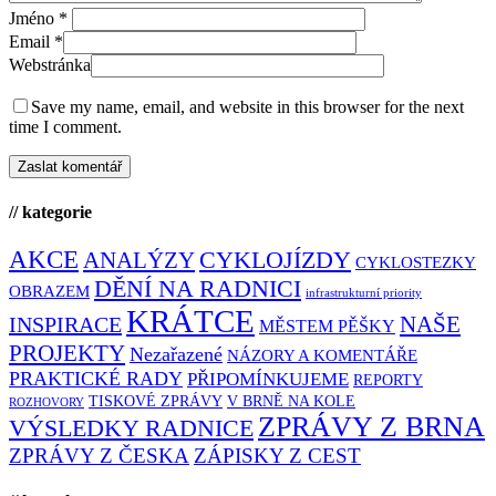
Jméno
*
Email
*
Webstránka
Save my name, email, and website in this browser for the next
time I comment.
// kategorie
AKCE
CYKLOJÍZDY
ANALÝZY
CYKLOSTEZKY
DĚNÍ NA RADNICI
OBRAZEM
infrastrukturní priority
KRÁTCE
NAŠE
INSPIRACE
MĚSTEM PĚŠKY
PROJEKTY
Nezařazené
NÁZORY A KOMENTÁŘE
PRAKTICKÉ RADY
PŘIPOMÍNKUJEME
REPORTY
TISKOVÉ ZPRÁVY
V BRNĚ NA KOLE
ROZHOVORY
ZPRÁVY Z BRNA
VÝSLEDKY RADNICE
ZPRÁVY Z ČESKA
ZÁPISKY Z CEST