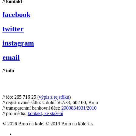
// kontakt
facebook
twitter
instagram
email
// info
Brno na kole, zapsaný spolek
// ičo: 265 716 25 (
výpis z rejstříku
)
// registrované sídlo: Údolní 567/33, 602 00, Brno
// transparentní bankovní účet:
2900834931/2010
// pro média:
kontakt, ke stažení
© 2026 Brno na kole. © 2019 Brno na kole z.s.
twitter