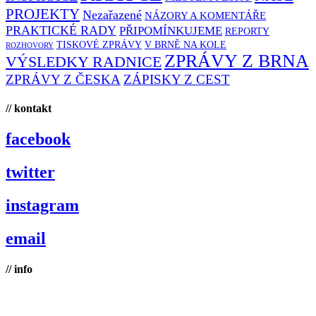
PROJEKTY
Nezařazené
NÁZORY A KOMENTÁŘE
PRAKTICKÉ RADY
PŘIPOMÍNKUJEME
REPORTY
TISKOVÉ ZPRÁVY
V BRNĚ NA KOLE
ROZHOVORY
ZPRÁVY Z BRNA
VÝSLEDKY RADNICE
ZPRÁVY Z ČESKA
ZÁPISKY Z CEST
// kontakt
facebook
twitter
instagram
email
// info
Brno na kole, zapsaný spolek