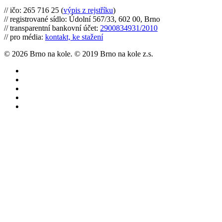
// ičo: 265 716 25 (
výpis z rejstříku
)
// registrované sídlo: Údolní 567/33, 602 00, Brno
// transparentní bankovní účet:
2900834931/2010
// pro média:
kontakt, ke stažení
© 2026 Brno na kole. © 2019 Brno na kole z.s.
twitter
facebook
youtube
RSS
instagram
Články
Cyklomapa
Co můžete udělat
O nás
twitter