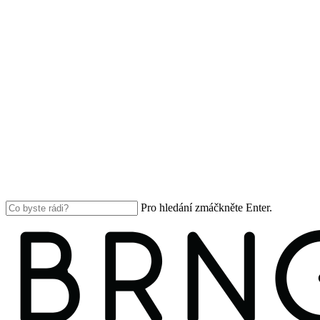
Pro hledání zmáčkněte Enter.
Close
Search