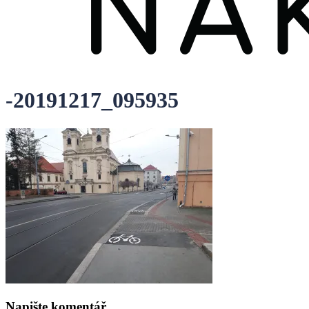
-20191217_095935
Napište komentář