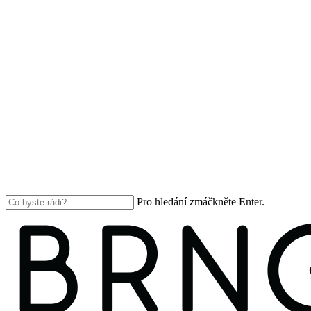
Pro hledání zmáčkněte Enter.
Close
Search