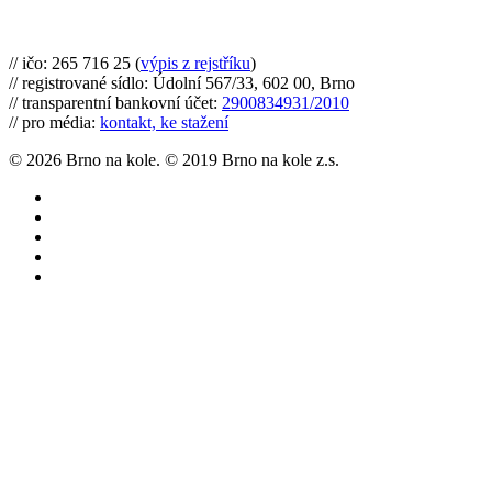
Brno na kole, zapsaný spolek
// ičo: 265 716 25 (
výpis z rejstříku
)
// registrované sídlo: Údolní 567/33, 602 00, Brno
// transparentní bankovní účet:
2900834931/2010
// pro média:
kontakt, ke stažení
© 2026 Brno na kole. © 2019 Brno na kole z.s.
twitter
facebook
youtube
RSS
instagram
Články
Cyklomapa
Co můžete udělat
O nás