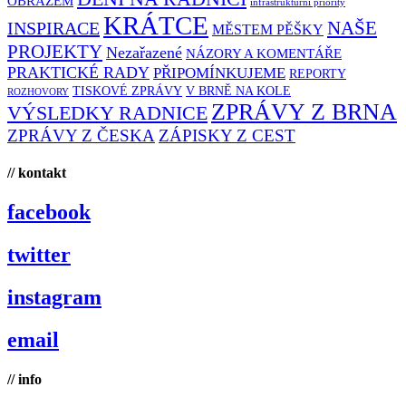
OBRAZEM
infrastrukturní priority
KRÁTCE
NAŠE
INSPIRACE
MĚSTEM PĚŠKY
PROJEKTY
Nezařazené
NÁZORY A KOMENTÁŘE
PRAKTICKÉ RADY
PŘIPOMÍNKUJEME
REPORTY
TISKOVÉ ZPRÁVY
V BRNĚ NA KOLE
ROZHOVORY
ZPRÁVY Z BRNA
VÝSLEDKY RADNICE
ZPRÁVY Z ČESKA
ZÁPISKY Z CEST
// kontakt
facebook
twitter
instagram
email
// info