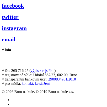
facebook
twitter
instagram
email
// info
Brno na kole, zapsaný spolek
// ičo: 265 716 25 (
výpis z rejstříku
)
// registrované sídlo: Údolní 567/33, 602 00, Brno
// transparentní bankovní účet:
2900834931/2010
// pro média:
kontakt, ke stažení
© 2026 Brno na kole. © 2019 Brno na kole z.s.
twitter
facebook