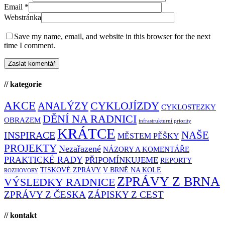
Email
*
Webstránka
Save my name, email, and website in this browser for the next
time I comment.
// kategorie
AKCE
CYKLOJÍZDY
ANALÝZY
CYKLOSTEZKY
DĚNÍ NA RADNICI
OBRAZEM
infrastrukturní priority
KRÁTCE
NAŠE
INSPIRACE
MĚSTEM PĚŠKY
PROJEKTY
Nezařazené
NÁZORY A KOMENTÁŘE
PRAKTICKÉ RADY
PŘIPOMÍNKUJEME
REPORTY
TISKOVÉ ZPRÁVY
V BRNĚ NA KOLE
ROZHOVORY
ZPRÁVY Z BRNA
VÝSLEDKY RADNICE
ZPRÁVY Z ČESKA
ZÁPISKY Z CEST
// kontakt