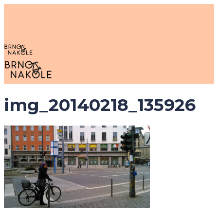
Skip
to
main
content
search
Menu
img_20140218_135926