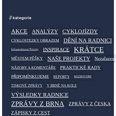
// kategorie
AKCE
CYKLOJÍZDY
ANALÝZY
DĚNÍ NA RADNICI
CYKLOSTEZKY OBRAZEM
KRÁTCE
INSPIRACE
Infrastrukturní Priority
NAŠE PROJEKTY
MĚSTEM PĚŠKY
Nezařazen
PRAKTICKÉ RADY
NÁZORY A KOMENTÁŘE
PŘIPOMÍNKUJEME
REPORTY
ROZHOVORY
TISKOVÉ ZPRÁVY
V BRNĚ NA KOLE
VÝSLEDKY RADNICE
ZPRÁVY Z BRNA
ZPRÁVY Z ČESKA
ZÁPISKY Z CEST