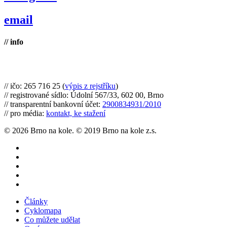
email
// info
Brno na kole, zapsaný spolek
// ičo: 265 716 25 (
výpis z rejstříku
)
// registrované sídlo: Údolní 567/33, 602 00, Brno
// transparentní bankovní účet:
2900834931/2010
// pro média:
kontakt, ke stažení
© 2026 Brno na kole. © 2019 Brno na kole z.s.
twitter
facebook
youtube
RSS
instagram
Close
Články
Menu
Cyklomapa
Co můžete udělat