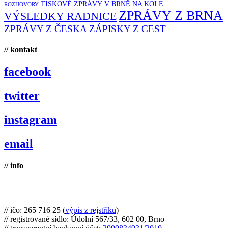
TISKOVÉ ZPRÁVY
V BRNĚ NA KOLE
ROZHOVORY
ZPRÁVY Z BRNA
VÝSLEDKY RADNICE
ZPRÁVY Z ČESKA
ZÁPISKY Z CEST
// kontakt
facebook
twitter
instagram
email
// info
Brno na kole, zapsaný spolek
// ičo: 265 716 25 (
výpis z rejstříku
)
// registrované sídlo: Údolní 567/33, 602 00, Brno