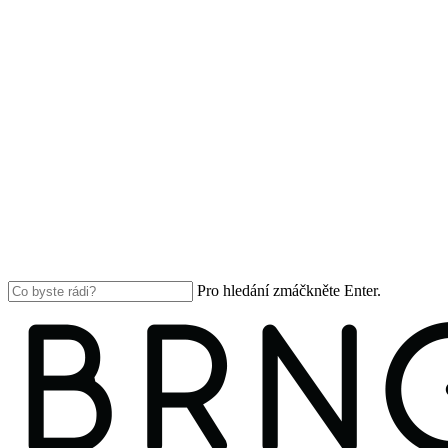
Pro hledání zmáčkněte Enter.
Close
Search