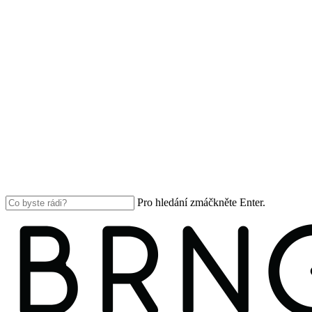
Pro hledání zmáčkněte Enter.
Close
Search