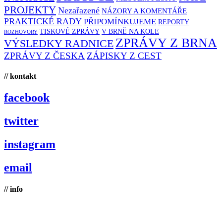
PROJEKTY
Nezařazené
NÁZORY A KOMENTÁŘE
PRAKTICKÉ RADY
PŘIPOMÍNKUJEME
REPORTY
TISKOVÉ ZPRÁVY
V BRNĚ NA KOLE
ROZHOVORY
ZPRÁVY Z BRNA
VÝSLEDKY RADNICE
ZPRÁVY Z ČESKA
ZÁPISKY Z CEST
// kontakt
facebook
twitter
instagram
email
// info
Brno na kole, zapsaný spolek