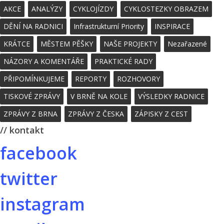
AKCE
ANALÝZY
CYKLOJÍZDY
CYKLOSTEZKY OBRAZEM
DĚNÍ NA RADNICI
Infrastrukturní Priority
INSPIRACE
KRÁTCE
MĚSTEM PĚŠKY
NAŠE PROJEKTY
Nezařazené
NÁZORY A KOMENTÁŘE
PRAKTICKÉ RADY
PŘIPOMÍNKUJEME
REPORTY
ROZHOVORY
TISKOVÉ ZPRÁVY
V BRNĚ NA KOLE
VÝSLEDKY RADNICE
ZPRÁVY Z BRNA
ZPRÁVY Z ČESKA
ZÁPISKY Z CEST
// kontakt
facebook
twitter
instagram