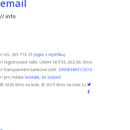
email
// info
Brno na kole, zapsaný
spolek
// ičo: 265 716 25 (
výpis z rejstříku
)
// registrované sídlo: Údolní 567/33, 602 00, Brno
// transparentní bankovní účet:
2900834931/2010
// pro média:
kontakt, ke stažení
twitter
© 2026 Brno na kole. © 2019 Brno na kole z.s.
facebook
youtube
RSS
instagram