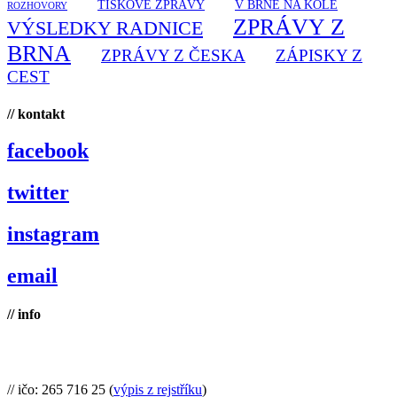
TISKOVÉ ZPRÁVY
V BRNĚ NA KOLE
ROZHOVORY
ZPRÁVY Z
VÝSLEDKY RADNICE
BRNA
ZPRÁVY Z ČESKA
ZÁPISKY Z
CEST
// kontakt
facebook
twitter
instagram
email
// info
Brno na kole, zapsaný spolek
// ičo: 265 716 25 (
výpis z rejstříku
)