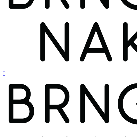
search
Menu