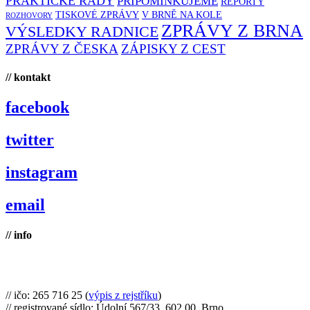
PRAKTICKÉ RADY
PŘIPOMÍNKUJEME
REPORTY
TISKOVÉ ZPRÁVY
V BRNĚ NA KOLE
ROZHOVORY
ZPRÁVY Z BRNA
VÝSLEDKY RADNICE
ZPRÁVY Z ČESKA
ZÁPISKY Z CEST
// kontakt
facebook
twitter
instagram
email
// info
Brno na kole, zapsaný spolek
// ičo: 265 716 25 (
výpis z rejstříku
)
// registrované sídlo: Údolní 567/33, 602 00, Brno